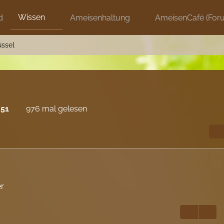
Wissen
d
Ameisenhaltung
AmeisenCafé (For
ssel
:51
976 mal gelesen
er