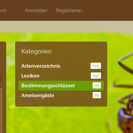
um)
Discord
Anmelden
Artikel
Registrieren
Blog
Shops
Kategorien
Artenverzeichnis
105
Lexikon
247
Bestimmungsschlüssel
99
Ameisengäste
85