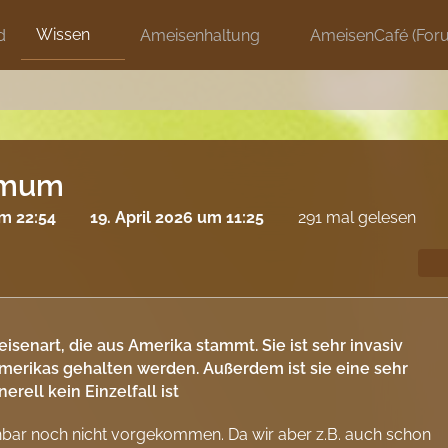
Wissen
d
Ameisenhaltung
AmeisenCafé (For
imum
um 22:54
19. April 2026 um 11:25
291 mal gelesen
enart, die aus Amerika stammt. Sie ist sehr invasiv
Amerikas gehalten werden. Außerdem ist sie eine sehr
rell kein Einzelfall ist
heinbar noch nicht vorgekommen. Da wir aber z.B. auch schon