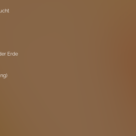
eucht
der Erde
ung)