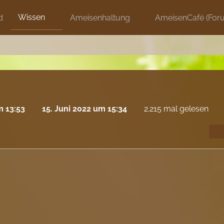
Wissen
d
Ameisenhaltung
AmeisenCafé (For
m 13:53
15. Juni 2022 um 15:34
2.215 mal gelesen