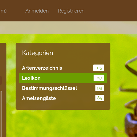
um)
Discord
Anmelden
Artikel
Registrieren
Blog
Shops
Kategorien
Artenverzeichnis
105
Lexikon
247
Bestimmungsschlüssel
99
Ameisengäste
85