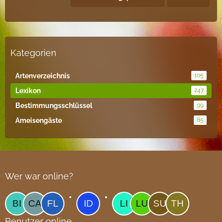
Kategorien
Artenverzeichnis
105
Lexikon
247
Bestimmungsschlüssel
99
Ameisengäste
85
Wer war online?
Benutzer online