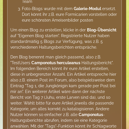
Team
Foto-Blogs wurde mit dem
Galerie-Modul
ersetzt.
Dort könnt ihr z.B. eure Formicarien vorstellen oder
eure schönsten Ameisenbilder posten
Um einen Blog zu erstellen, klicke in der
Blog-Übersicht
auf "Eigenen Blog starten". Registrierte Nutzer haben
standardmäßig 5 Blogs zur Verfügung, was z.B. 5
verschiedenen Haltungsberichten entspräche.
Den Blog benennt man gleich passend, also z.B.
"TestUsers
Camponotus herculeanus
Haltungsbericht".
Im folgenden Bereich könnt ihr eure Artikel erstellen,
diese in unbegrenzter Anzahl. Ein Artikel entspreche hier
also z.B. einem Post im Forum, also beispielsweise dem
Eintrag "Tag 1, die Jungkönigin kam gerade per Post bei
mir an". Ein weiterer Artikel wäre dann der nächste
Bericht von Tag 7 (Juhu, erste Larven sind da), und so
weiter. Wählt bitte für eure Artikel jeweils die passende
Kategorie, um alles korrekt zu katalogisieren. Andere
Nutzer können so einfacher z.B. alle
Camponotus
-
Haltungsberichte abrufen, indem sie eine Kategorie
anwählen. Mit der "Tags"-Funktion könnt ihr Schlagworte