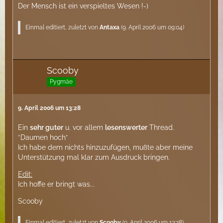
Der Mensch ist ein verspieltes Wesen !-)
Einmal editiert, zuletzt von
Antaxa
(
9. April 2006 um 09:04
)
Scooby
Pygmäe
9. April 2006 um 13:28
Ein
sehr guter
u. vor allem
lesenswerter
Thread.
*Daumen hoch*
Ich habe dem nichts hinzuzufügen, mußte aber meine
Unterstützung mal klar zum Ausdruck bringen.
Edit:
Ich hoffe er bringt was...
Scooby
Einmal editiert, zuletzt von
Scooby
(
9. April 2006 um 13:28
)