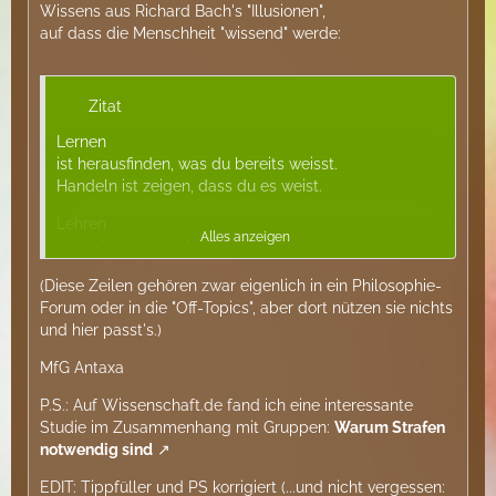
Wissens aus Richard Bach's "Illusionen",
auf dass die Menschheit "wissend" werde:
Zitat
Lernen
ist herausfinden, was du bereits weisst.
Handeln ist zeigen, dass du es weist.
Lehren
Alles anzeigen
ist andere wissen lassen, dass sie es
genauso gu wissen,
(Diese Zeilen gehören zwar eigenlich in ein Philosophie-
wie du selbst.
Forum oder in die "Off-Topics", aber dort nützen sie nichts
Ihr alle seid Lernende,
und hier passt's.)
Handelnde, Lehrer.
MfG Antaxa
P.S.: Auf Wissenschaft.de fand ich eine interessante
Studie im Zusammenhang mit Gruppen:
Warum Strafen
notwendig sind
EDIT: Tippfüller und PS korrigiert (...und nicht vergessen: