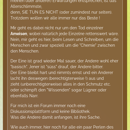
meinen oder anderer) Erwartungen entsprechen, ist das
Allerschlimmste,
denn, SIE TUN ES NICHT (oder zumindest nur selten).
Trotzdem wollen wir alle immer nur das Beste !
Mir geht es dabei nicht nur um den Tod einzelner
Ameisen
, wobei natürlich jede Einzelne rettenswert wäre.
Nein, mir geht es hier, beim Lesen und Schreiben, um die
Menschen und zwar speziell um die "Chemie" zwischen
den Menschen.
Der Eine ist grad wieder Mal sauer, der Andere wohl eher
"basisch". Jener ist "süss" drauf, der Andere bitter.
Der Eine bleibt hart und nimmts ernst und ein Anderer
lacht ihn deswegen (berechtigterweise !) aus und
zieht (unberechtigterweise) alles in den Schmutz etc.
oder schimpft den "Wissenden" sogar Lügner oder
ebenfalls Narr.
Für mich ist ein Forum immer noch eine
Diskussionsplattform und keine Bibliothek.
Was die Andere damit anfangen, ist ihre Sache.
Wie auch immer, hier noch für alle ein paar Perlen des