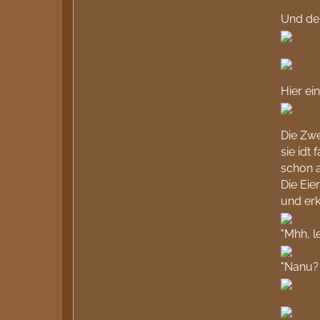
Und der
Hier ei
Die Zwe
sie idt
schon 
Die Eie
und er
"Mhh, l
"Nanu? 