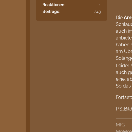
Reaktionen
1
Beiträge
243
Die
Am
Schlau
auch i
anbiete
haben s
am Übe
Solange
Leider 
auch ge
eine, a
So das 
Fortset
P.S.:Bi
MfG
MoMo8