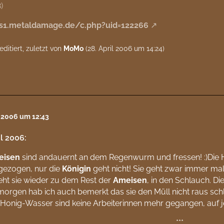
)
/s1.metaldamage.de/c.php?uid=122266
editiert, zuletzt von
MoMo
(
28. April 2006 um 14:24
)
l 2006 um 12:43
il 2006:
eisen
sind andauernt an dem Regenwurm und fressen! :)Die 
gezogen, nur die
Königin
geht nicht! Sie geht zwar immer mal 
ht sie wieder zu dem Rest der
Ameisen
, in den Schlauch. Di
orgen hab ich auch bemerkt das sie den Müll nicht raus sch
Honig-Wasser sind keine Arbeiterinnen mehr gegangen, auf jed
***