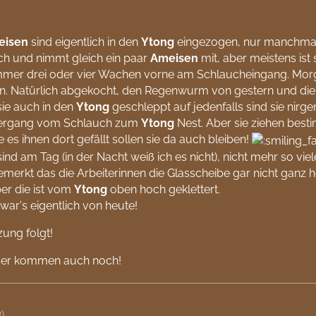
eisen
sind eigentlich in den
Ytong
eingezogen, nur manchma
ch und nimmt gleich ein paar
Ameisen
mit, aber meistens ist
mmer drei oder vier Wachen vorne am Schlaucheingang. Mor
n. Natürlich abgekocht, den Regenwurm von gestern und die
ie auch in den
Ytong
geschleppt auf jedenfalls sind sie nirg
rgang vom Schlauch zum
Ytong
Nest. Aber sie ziehen best
 es ihnen dort gefällt sollen sie da auch bleiben!
sind am Tag (in der Nacht weiß ich es nicht), nicht mehr so v
merkt das die Arbeiterinnen die Glasscheibe gar nicht gan
ber die ist vom
Ytong
oben hoch geklettert.
war's eigentlich von heute!
zung folgt!
lder kommen auch noch!
)