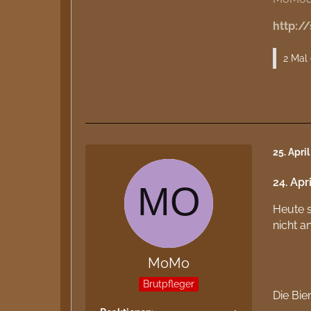
http:/
2 Mal 
25. Apri
24. Apr
Heute s
nicht 
MoMo
Brutpfleger
Die Bie