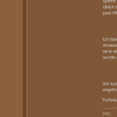
Spinne 
Gleich
paar M
Ich hab
Ameise 
sie in 
wurde s
Vor kuz
angefr
Fortset
MfG