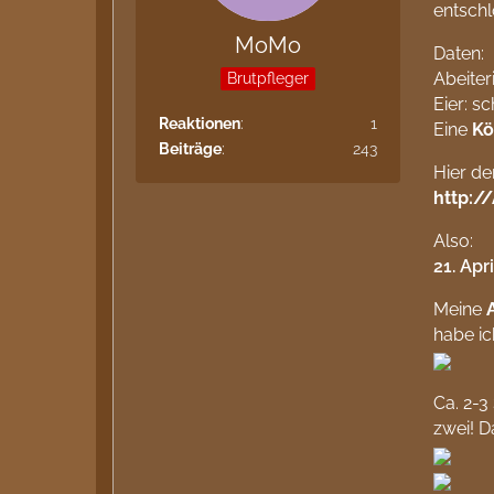
entschl
MoMo
Daten:
Abeiter
Brutpfleger
Eier: s
Reaktionen
1
Eine
Kö
Beiträge
243
Hier de
http:/
Also:
21. Apr
Meine
habe i
Ca. 2-3
zwei! D