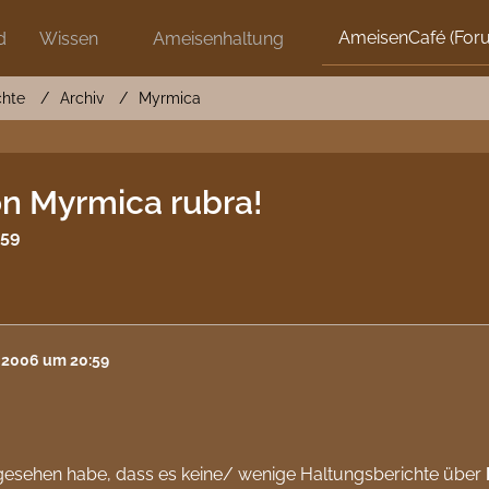
AmeisenCafé (For
d
Wissen
Ameisenhaltung
chte
Archiv
Myrmica
on Myrmica rubra!
:59
l 2006 um 20:59
gesehen habe, dass es keine/ wenige Haltungsberichte über