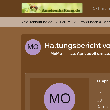
Dashboar
Ameisenhaltung.de
Forum
Erfahrungen & Beri
Haltungsbericht v
MoMo
22. April 2006 um 20
22. Apri
Hi,
so!
Da ich 