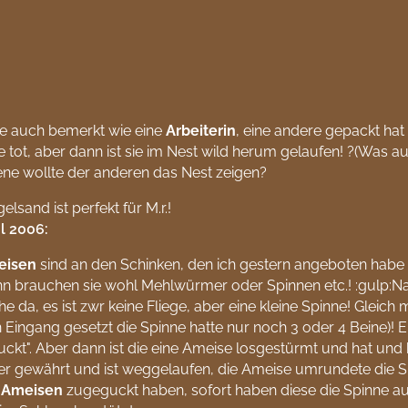
be auch bemerkt wie eine
Arbeiterin
, eine andere gepackt hat 
e tot, aber dann ist sie im Nest wild herum gelaufen! ?(Was 
ne wollte der anderen das Nest zeigen?
gelsand ist perfekt für M.r.!
il 2006:
eisen
sind an den Schinken, den ich gestern angeboten habe
nn brauchen sie wohl Mehlwürmer oder Spinnen etc.! :gulp:Na
he da, es ist zwr keine Fliege, aber eine kleine Spinne! Gleic
 Eingang gesetzt die Spinne hatte nur noch 3 oder 4 Beine)! 
ckt". Aber dann ist die eine Ameise losgestürmt und hat und h
er gewährt und ist weggelaufen, die Ameise umrundete die S
e
Ameisen
zugeguckt haben, sofort haben diese die Spinne au