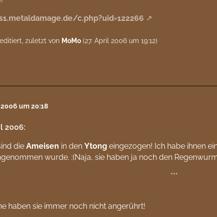
/s1.metaldamage.de/c.php?uid=122266
editiert, zuletzt von
MoMo
(
27. April 2006 um 19:12
)
l 2006 um 20:18
il 2006:
ind die
Ameisen
in den
Ytong
eingezogen! Ich habe ihnen ein
angenommen wurde. :(Naja, sie haben ja noch den Regenwurm
***
ne haben sie immer noch nicht angerührt!