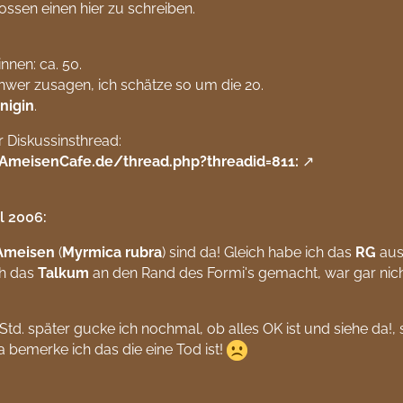
ossen einen hier zu schreiben.
innen: ca. 50.
chwer zusagen, ich schätze so um die 20.
nigin
.
r Diskussinsthread:
/AmeisenCafe.de/thread.php?threadid=811:
il 2006:
Ameisen
(
Myrmica rubra
) sind da! Gleich habe ich das
RG
aus
ch das
Talkum
an den Rand des Formi's gemacht, war gar nich
 Std. später gucke ich nochmal, ob alles OK ist und siehe da!,
a bemerke ich das die eine Tod ist!