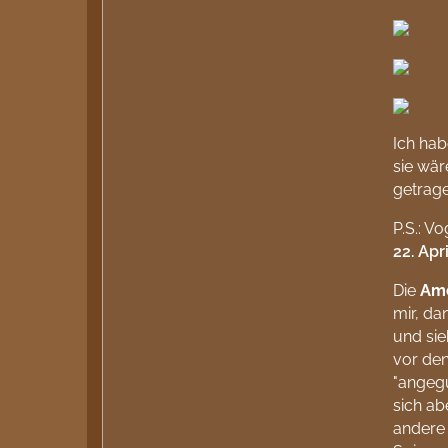
Ich ha
sie wär
getrage
P.S.: Vo
22. Apr
Die
Am
mir, da
und sie
vor den
"angegu
sich ab
ander