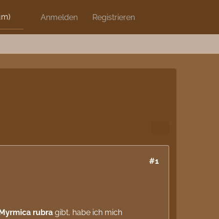
um)
Discord
Anmelden
Artikel
Registrieren
Blog
Shops
#1
Myrmica rubra
gibt, habe ich mich