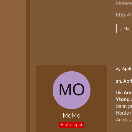
MoMo8
http:/
7 Mal 
23. Apri
23. Apr
Die
Am
Ytong
dann ge
Heute m
MoMo
An das 
Brutpfleger