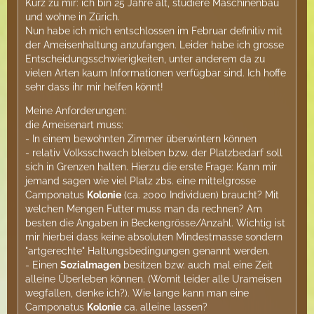
Kurz zu mir: ich bin 25 Jahre alt, studiere Maschinenbau
und wohne in Zürich.
Nun habe ich mich entschlossen im Februar definitiv mit
der Ameisenhaltung anzufangen. Leider habe ich grosse
Entscheidungsschwierigkeiten, unter anderem da zu
vielen Arten kaum Informationen verfügbar sind. Ich hoffe
sehr dass ihr mir helfen könnt!
Meine Anforderungen:
die Ameisenart muss:
- In einem bewohnten Zimmer überwintern können
- relativ Volksschwach bleiben bzw. der Platzbedarf soll
sich in Grenzen halten. Hierzu die erste Frage: Kann mir
jemand sagen wie viel Platz zbs. eine mittelgrosse
Camponatus
Kolonie
(ca. 2000 Individuen) braucht? Mit
welchen Mengen Futter muss man da rechnen? Am
besten die Angaben in Beckengrösse/Anzahl. Wichtig ist
mir hierbei dass keine absoluten Mindestmasse sondern
"artgerechte" Haltungsbedingungen genannt werden.
- Einen
Sozialmagen
besitzen bzw. auch mal eine Zeit
alleine Überleben können. (Womit leider alle Urameisen
wegfallen, denke ich?). Wie lange kann man eine
Camponatus
Kolonie
ca. alleine lassen?