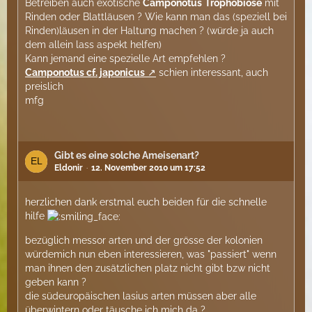
Betreiben auch exotische
Camponotus
Trophobiose
mit
Rinden oder Blattläusen ? Wie kann man das (speziell bei
Rinden)läusen in der Haltung machen ? (würde ja auch
dem allein lass aspekt helfen)
Kann jemand eine spezielle Art empfehlen ?
Camponotus cf. japonicus
schien interessant, auch
preislich
mfg
Gibt es eine solche Ameisenart?
Eldonir
12. November 2010 um 17:52
herzlichen dank erstmal euch beiden für die schnelle
hilfe
bezüglich messor arten und der grösse der kolonien
würdemich nun eben interessieren, was "passiert" wenn
man ihnen den zusätzlichen platz nicht gibt bzw nicht
geben kann ?
die südeuropäischen lasius arten müssen aber alle
überwintern oder täusche ich mich da ?