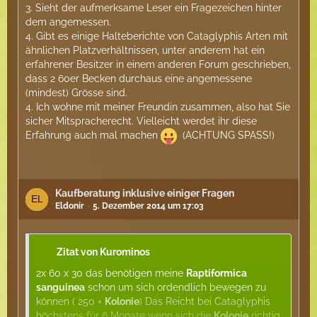
3. Sieht der aufmerksame Leser ein Fragezeichen hinter
dem angemessen.
4. Gibt es einige Halteberichte von Cataglyphis Arten mit
ähnlichen Platzverhältnissen, unter anderem hat ein
erfahrener Besitzer in einem anderen Forum geschrieben,
dass 2 60er Becken durchaus eine angemessene
(mindest) Grösse sind.
4. Ich wohne mit meiner Freundin zusammen, also hat Sie
sicher Mitspracherecht. Vielleicht werdet ihr diese
Erfahrung auch mal machen
(ACHTUNG SPASS!)
Kaufberatung inklusive einiger Fragen
Eldonir
5. Dezember 2014 um 17:03
Zitat von Kurominos
2x 60 x 30 das benötigen meine
Raptiformica
sanguinea
schon um sich ordendlich bewegen zu
können ( 250 +
Kolonie
) Das Reicht bei Cataglyphis
höchstens für 6 Monate wenn sich die
Kolonie
richtig