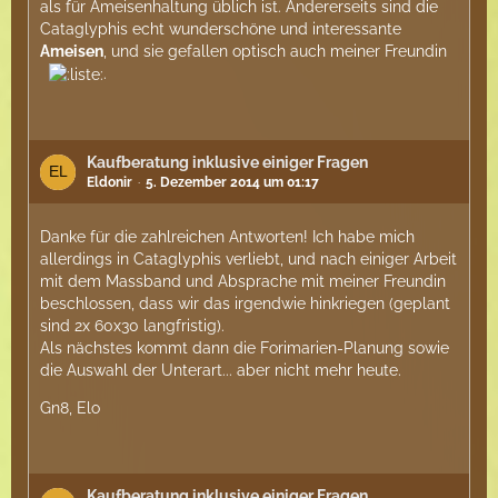
als für Ameisenhaltung üblich ist. Andererseits sind die
nimmst die VIEL Platz braucht dann weiß ich nicht ob
Cataglyphis echt wunderschöne und interessante
du das mit der Ameisenhaltung wirklich ernst meinst
Ameisen
, und sie gefallen optisch auch meiner Freundin
oder verstanden hast. Schließlich ist Ameisenhaltung
.
ein Langzeit Hobby nichts für 1-2 Jahren.
Kaufberatung inklusive einiger Fragen
Eldonir
5. Dezember 2014 um 01:17
Danke für die zahlreichen Antworten! Ich habe mich
allerdings in Cataglyphis verliebt, und nach einiger Arbeit
mit dem Massband und Absprache mit meiner Freundin
beschlossen, dass wir das irgendwie hinkriegen (geplant
sind 2x 60x30 langfristig).
Als nächstes kommt dann die Forimarien-Planung sowie
die Auswahl der Unterart... aber nicht mehr heute.
Gn8, Elo
Kaufberatung inklusive einiger Fragen