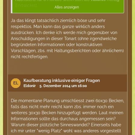
Endwickelt.
Alles anzeigen
Du hast bestimmt noch nie Cataglyphis in der Natur
gesehen oder ? denn sonst wüsstet du was wir damit
Ja das klingt tatsächlich ziemlich böse und sehr
meinen wenn wir sagen die
Ameisen
wollen
Laufen.
respektlos. Man kann das ganze wirklich anders
ausdrücken. Ich denke ich werde mich gegenüber von
Anschuldigungen in dieser Tonart (ohne irgendwelche
Für mich klingt das Zurzeit so : Ich will die
Ameisen
begründeten Informationen oder konstruktiven
haben egal ob es ihnen endefeckt gut geht und da
Vorschlägen, zbs. mit Haltungsberichten oder ähnlichem)
meine Freundin die auch mag ist es entschieden
nicht rechtfertigen.
fertig aus.
Das du damit aber weder dir noch den
Ameisen
einen gefallen tust ist dir Hoffendlich klar.
Denn immerhin sind auch
Ameisen
Lebewesen die
Kaufberatung inklusive einiger Fragen
ebenso mit Respeckt behandelt werden müssen wie
Eldonir
5. Dezember 2014 um 16:00
Katzen,Hunde oder Reptilien.
Ameisen
brauchen nun mal Platz kleine
Ameisen
Die momentane Planung umschliesst zwei 60x30 Becken,
weniger Große Mehr da Große Langbeinige Arten
falls das nicht mehr reicht kann zbs. immer noch ein
eben sich bewegen wollen.
weiteres 30x30 Becken hinzugefügt werden. Laut meinen
Wenn das jetzt vieleicht böse klingt.
Informationen sollte das durchaus angemessen sein?
Warum dieser plötzliche Sinneswandel? Einerseits habe
Aber wenn du schon selbst weißt das du keinen Platz
ich mir unter "wenig Platz" wohl was anderes vorgestellt
für große Kolonien hast und dir dann Trotzdem ne Art