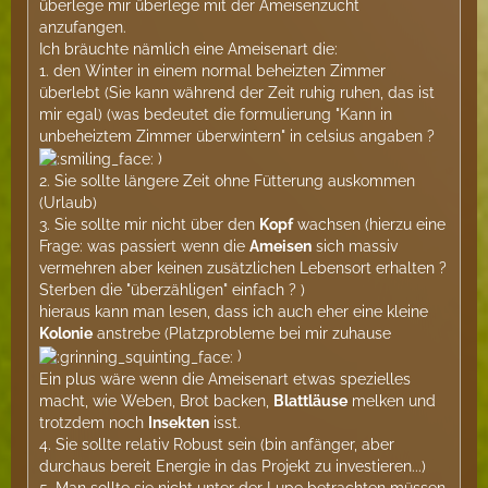
überlege mir überlege mit der Ameisenzucht
anzufangen.
Ich bräuchte nämlich eine Ameisenart die:
1. den Winter in einem normal beheizten Zimmer
überlebt (Sie kann während der Zeit ruhig ruhen, das ist
mir egal) (was bedeutet die formulierung "Kann in
unbeheiztem Zimmer überwintern" in celsius angaben ?
)
2. Sie sollte längere Zeit ohne Fütterung auskommen
(Urlaub)
3. Sie sollte mir nicht über den
Kopf
wachsen (hierzu eine
Frage: was passiert wenn die
Ameisen
sich massiv
vermehren aber keinen zusätzlichen Lebensort erhalten ?
Sterben die "überzähligen" einfach ? )
hieraus kann man lesen, dass ich auch eher eine kleine
Kolonie
anstrebe (Platzprobleme bei mir zuhause
)
Ein plus wäre wenn die Ameisenart etwas spezielles
macht, wie Weben, Brot backen,
Blattläuse
melken und
trotzdem noch
Insekten
isst.
4. Sie sollte relativ Robust sein (bin anfänger, aber
durchaus bereit Energie in das Projekt zu investieren...)
5. Man sollte sie nicht unter der Lupe betrachten müssen