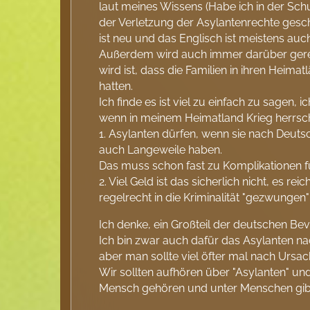
laut meines Wissens (Habe ich in der Sch
der Verletzung der Asylantenrechte gesch
ist neu und das Englisch ist meistens au
Außerdem wird auch immer darüber gered
wird ist, dass die Familien in ihren Heima
hatten.
Ich finde es ist viel zu einfach zu sagen
wenn in meinem Heimatland Krieg herrsch
1. Asylanten dürfen, wenn sie nach Deut
auch Langeweile haben.
Das muss schon fast zu Komplikationen f
2. Viel Geld ist das sicherlich nicht, es 
regelrecht in die Kriminalität "gezwungen
Ich denke, ein Großteil der deutschen Be
Ich bin zwar auch dafür das Asylanten na
aber man sollte viel öfter mal nach Ursa
Wir sollten aufhören über "Asylanten" un
Mensch gehören und unter Menschen gibt es