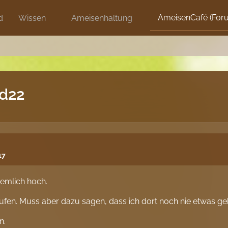
AmeisenCafé (For
d
Wissen
Ameisenhaltung
nd22
17
iemlich hoch.
ufen. Muss aber dazu sagen, dass ich dort noch nie etwas ge
n.