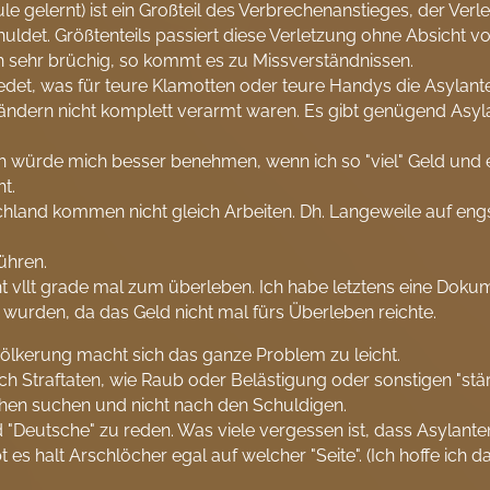
ule gelernt) ist ein Großteil des Verbrechenanstieges, der V
uldet. Größtenteils passiert diese Verletzung ohne Absicht 
ch sehr brüchig, so kommt es zu Missverständnissen.
et, was für teure Klamotten oder teure Handys die Asylant
tländern nicht komplett verarmt waren. Es gibt genügend Asyla
, ich würde mich besser benehmen, wenn ich so "viel" Geld und
t.
schland kommen nicht gleich Arbeiten. Dh. Langeweile auf e
ühren.
reicht vllt grade mal zum überleben. Ich habe letztens eine D
" wurden, da das Geld nicht mal fürs Überleben reichte.
völkerung macht sich das ganze Problem zu leicht.
ch Straftaten, wie Raub oder Belästigung oder sonstigen "st
chen suchen und nicht nach den Schuldigen.
d "Deutsche" zu reden. Was viele vergessen ist, dass Asylan
 halt Arschlöcher egal auf welcher "Seite". (Ich hoffe ich da