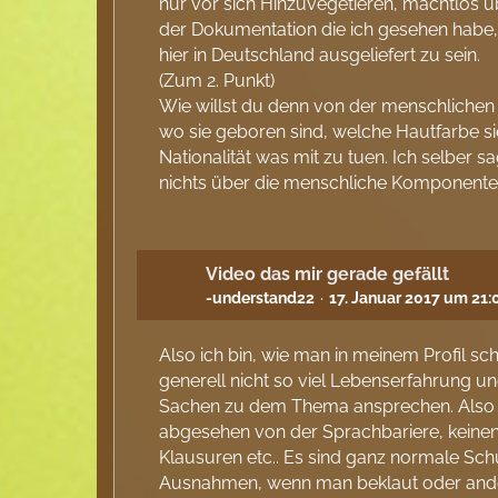
nur vor sich Hinzuvegetieren, machtlos ü
der Dokumentation die ich gesehen habe, me
hier in Deutschland ausgeliefert zu sein.
(Zum 2. Punkt)
Wie willst du denn von der menschlichen 
wo sie geboren sind, welche Hautfarbe si
Nationalität was mit zu tuen. Ich selber
nichts über die menschliche Komponente 
Video das mir gerade gefällt
-understand22
17. Januar 2017 um 21:
Also ich bin, wie man in meinem Profil s
generell nicht so viel Lebenserfahrung 
Sachen zu dem Thema ansprechen. Also ic
abgesehen von der Sprachbariere, keinen
Klausuren etc.. Es sind ganz normale Sch
Ausnahmen, wenn man beklaut oder anderes