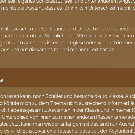
ber sein eigenes Schicksal zu sein und unter anderem Angst v
inte der Asylant, dass es für ihn kein Unterschied macht, ob 
Seite zwischen z.b.Sp. Spanier und Deutscher unterscheiden.
e haben oder ob sie Männlich oder Weiblich sind. Entweder mag
 sag natürlich auch, das ist ein Portugiese oder wo auch imm
aus und auf die kam es mir bei meinem Text halt an.
06
chon lesen kann, noch Schüler und besuche die 10 Klasse. Auc
und könnte mich zu dem Thema nicht ausreichend Informiert ä
h habe insgesamt 4 Asylanten in der Klasse und in meiner Kl
 Unterschied von ihnen zu meinen anderen Klassenkameraden
üler. Jetzt kann man wieder anfangen mit das sind nur Ausna
 wird. Es ist zwar eine Tatsache, dass seit der Asylantenflu