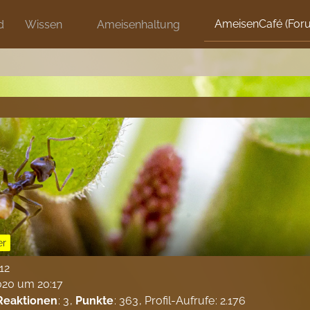
AmeisenCafé (For
d
Wissen
Ameisenhaltung
er
012
2020 um 20:17
Reaktionen
3
Punkte
363
Profil-Aufrufe
2.176