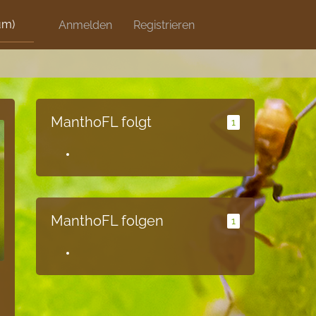
um)
Discord
Anmelden
Artikel
Registrieren
Blog
Shops
ManthoFL folgt
1
ManthoFL folgen
1