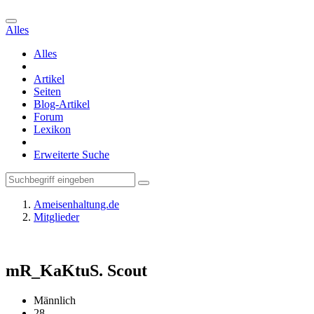
Alles
Alles
Artikel
Seiten
Blog-Artikel
Forum
Lexikon
Erweiterte Suche
Ameisenhaltung.de
Mitglieder
mR_KaKtuS.
Scout
Männlich
28