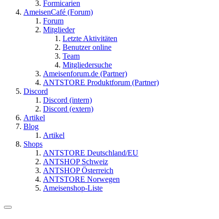
Formicarien
AmeisenCafé (Forum)
Forum
Mitglieder
Letzte Aktivitäten
Benutzer online
Team
Mitgliedersuche
Ameisenforum.de (Partner)
ANTSTORE Produktforum (Partner)
Discord
Discord (intern)
Discord (extern)
Artikel
Blog
Artikel
Shops
ANTSTORE Deutschland/EU
ANTSHOP Schweiz
ANTSHOP Österreich
ANTSTORE Norwegen
Ameisenshop-Liste