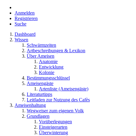
Anmelden
Registrieren
Suche
Dashboard
Wissen
Schwärmzeiten
Artbeschreibungen & Lexikon
Über Ameisen
Anatomie
Entwicklung
Kolonie
Bestimmungsschlüssel
Ameisengäste
Artenliste (Ameisengäste)
Literaturtipps
Leitfaden zur Nutzung des Cafès
Ameisenhaltung
Wegweiser zum eigenen Volk
Grundlagen
Vorüberlegungen
Einsteigerarten
Überwinterung