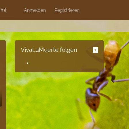
um)
Discord
Anmelden
Artikel
Registrieren
Blog
Shops
VivaLaMuerte folgen
1