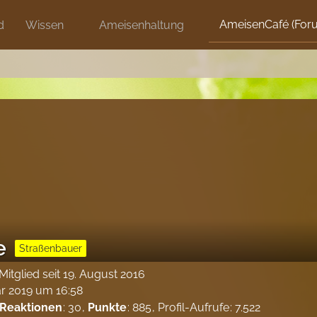
AmeisenCafé (For
d
Wissen
Ameisenhaltung
e
Straßenbauer
Mitglied seit 19. August 2016
ar 2019 um 16:58
 Reaktionen
30
Punkte
885
Profil-Aufrufe
7.522