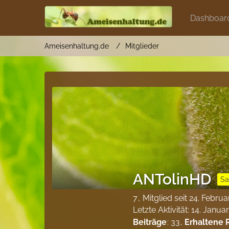
Dashboar
Ameisenhaltung.de
Mitglieder
ANTolinHD
S
7
Mitglied seit 24. Febru
Letzte Aktivität:
14. Janua
Beiträge
33
Erhaltene 