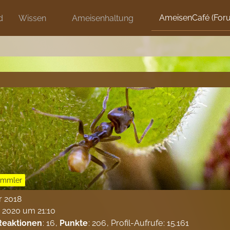
AmeisenCafé (For
d
Wissen
Ameisenhaltung
ammler
ar 2018
r 2020 um 21:10
Reaktionen
16
Punkte
206
Profil-Aufrufe
15.161