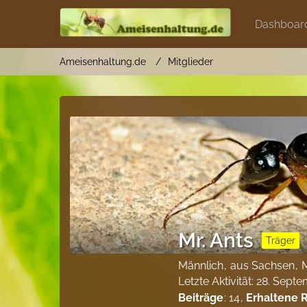
Dashboar
Ameisenhaltung.de
Mitglieder
Mr. Ants
Träger
Männlich
aus Sachsen
M
Letzte Aktivität:
28. Septe
Beiträge
14
Erhaltene 