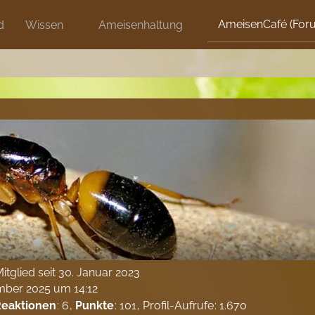
AmeisenCafé (For
d
Wissen
Ameisenhaltung
itglied seit 30. Januar 2023
mber 2025 um 14:12
Reaktionen
6
Punkte
101
Profil-Aufrufe
1.670