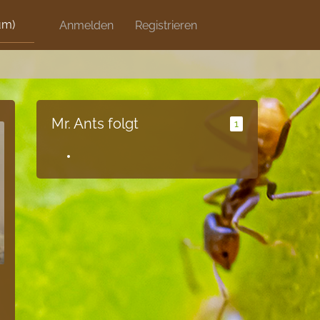
um)
Discord
Anmelden
Artikel
Registrieren
Blog
Shops
Mr. Ants folgt
1