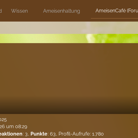
AmeisenCafé (For
d
Wissen
Ameisenhaltung
2025
026 um 08:29
eaktionen
3
Punkte
63
Profil-Aufrufe
1.780