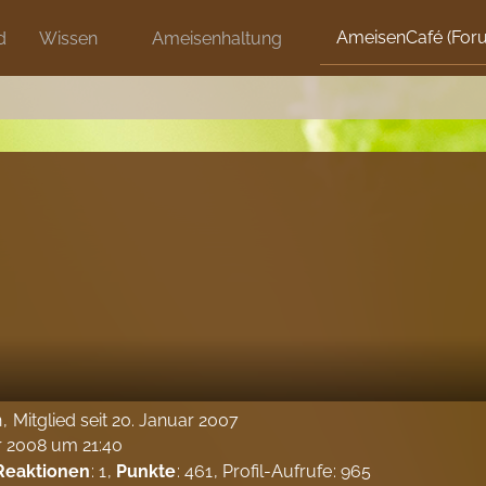
AmeisenCafé (For
d
Wissen
Ameisenhaltung
n
Mitglied seit 20. Januar 2007
r 2008 um 21:40
Reaktionen
1
Punkte
461
Profil-Aufrufe
965