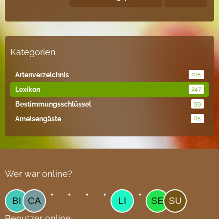
Kategorien
Artenverzeichnis
105
Lexikon
247
Bestimmungsschlüssel
99
Ameisengäste
85
Wer war online?
Benutzer online