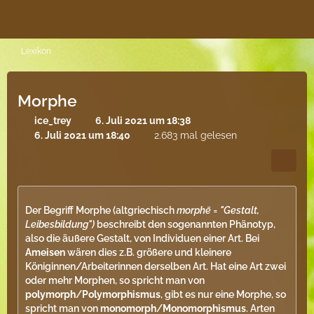
Lexikon
Morphe
ice_trey
6. Juli 2021 um 18:38
6. Juli 2021 um 18:40
2.683 mal gelesen
Der Begriff Morphe (altgriechisch
morph
ē = "Gestalt,
Leibesbildung")
beschreibt den sogenannten Phänotyp,
also die äußere Gestalt, von Individuen einer Art. Bei
Ameisen
wären dies z.B. größere und kleinere
Königinnen/Arbeiterinnen derselben Art. Hat eine Art zwei
oder mehr Morphen, so spricht man von
polymorph
/
Polymorphismus
, gibt es nur eine Morphe, so
spricht man von
monomorph
/
Monomorphismus
. Arten