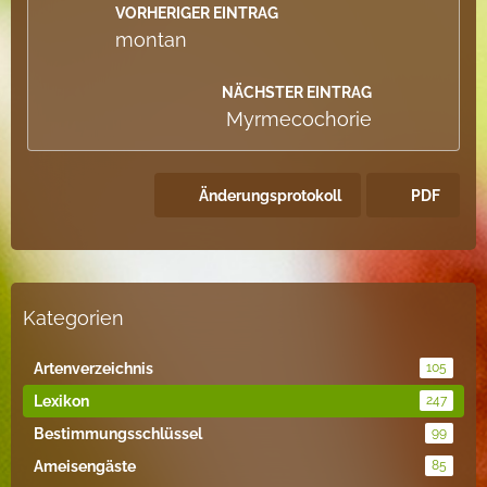
VORHERIGER EINTRAG
montan
NÄCHSTER EINTRAG
Myrmecochorie
Änderungsprotokoll
PDF
Kategorien
Artenverzeichnis
105
Lexikon
247
Bestimmungsschlüssel
99
Ameisengäste
85