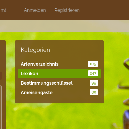
um)
Discord
Anmelden
Artikel
Registrieren
Blog
Shops
Kategorien
Artenverzeichnis
105
Lexikon
247
Bestimmungsschlüssel
99
Ameisengäste
85