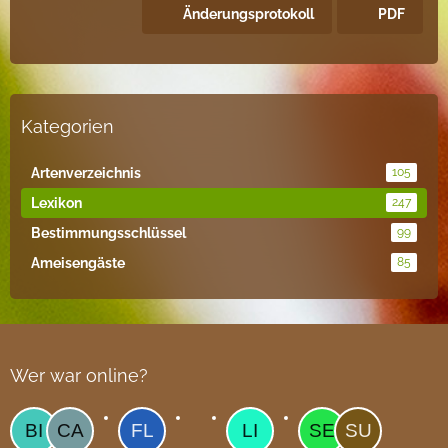
Änderungsprotokoll
PDF
Kategorien
Artenverzeichnis
105
Lexikon
247
Bestimmungsschlüssel
99
Ameisengäste
85
Wer war online?