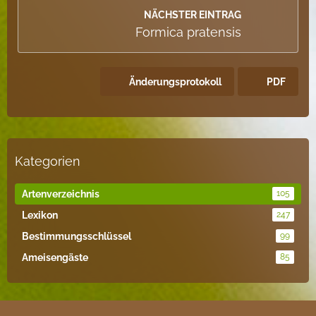
NÄCHSTER EINTRAG
Formica pratensis
Änderungsprotokoll
PDF
Kategorien
Artenverzeichnis
105
Lexikon
247
Bestimmungsschlüssel
99
Ameisengäste
85