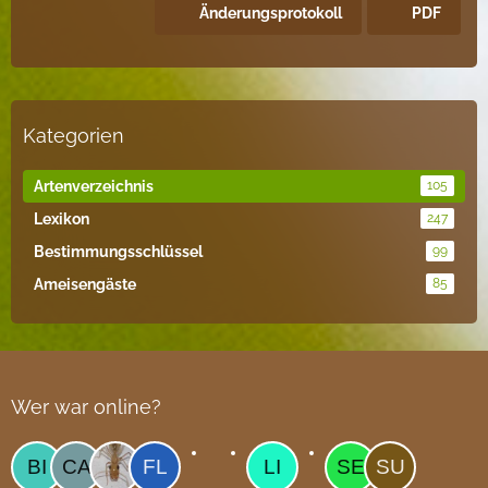
Änderungsprotokoll
PDF
Kategorien
Artenverzeichnis
105
Lexikon
247
Bestimmungsschlüssel
99
Ameisengäste
85
Wer war online?