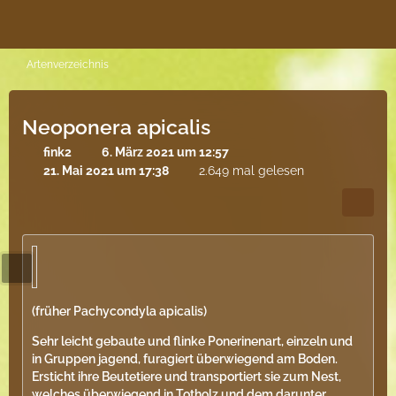
Artenverzeichnis
Neoponera apicalis
fink2
6. März 2021 um 12:57
21. Mai 2021 um 17:38
2.649 mal gelesen
(früher Pachycondyla apicalis)
Sehr leicht gebaute und flinke Ponerinenart, einzeln und
in Gruppen jagend, furagiert überwiegend am Boden.
Ersticht ihre Beutetiere und transportiert sie zum Nest,
welches überwiegend in Totholz und dem darunter