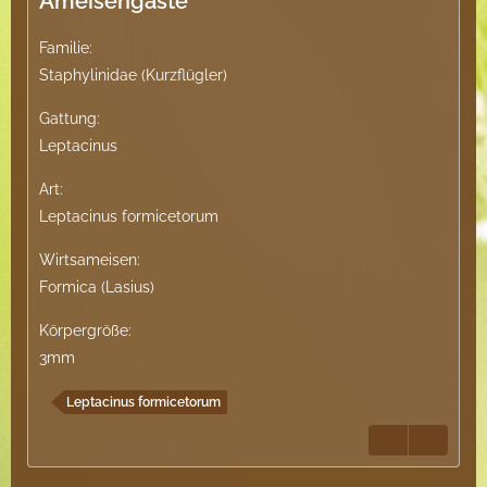
Ameisengäste
Familie:
Staphylinidae (Kurzflügler)
Gattung:
Leptacinus
Art:
Leptacinus formicetorum
Wirtsameisen:
Formica (Lasius)
Körpergröße:
3mm
Leptacinus formicetorum