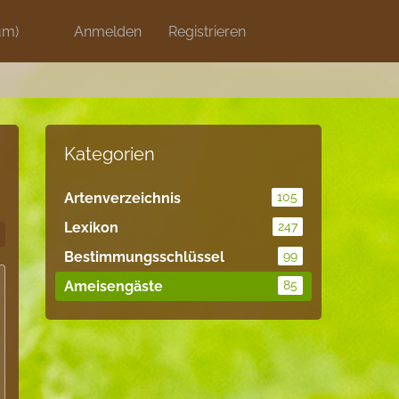
um)
Discord
Anmelden
Artikel
Registrieren
Blog
Shops
Kategorien
Artenverzeichnis
105
Lexikon
247
Bestimmungsschlüssel
99
Ameisengäste
85