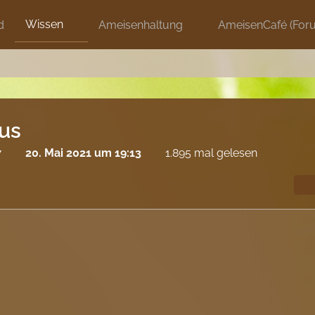
Wissen
d
Ameisenhaltung
AmeisenCafé (For
tus
7
20. Mai 2021 um 19:13
1.895 mal gelesen