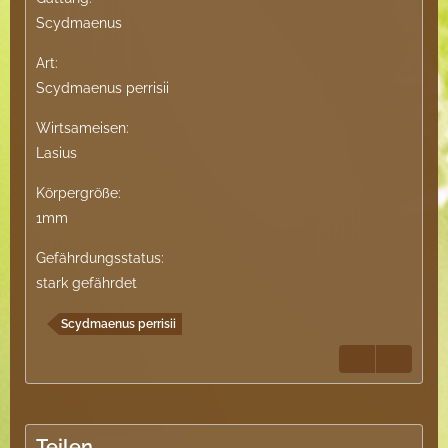
Scydmaenus
Art:
Scydmaenus perrisii
Wirtsameisen:
Lasius
Körpergröße:
1mm
Gefährdungsstatus:
stark gefährdet
Scydmaenus perrisii
Teilen