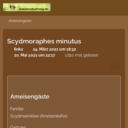
Ameisengäste
Scydmoraphes minutus
fink2
24. März 2021 um 18:32
20. Mai 2021 um 22:17
1.810 mal gelesen
Ameisengäste
Familie:
Scydmaenidae (Ameisenkäfer)
Gattung: