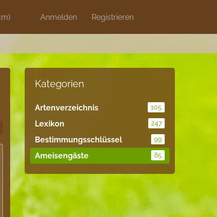
um)
Discord
Anmelden
Artikel
Registrieren
Blog
Shops
Kategorien
Artenverzeichnis
105
Lexikon
247
Bestimmungsschlüssel
99
Ameisengäste
85