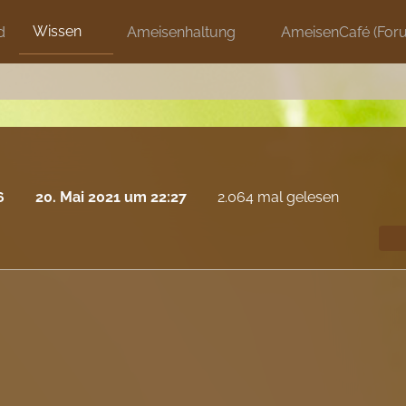
Wissen
d
Ameisenhaltung
AmeisenCafé (For
6
20. Mai 2021 um 22:27
2.064 mal gelesen