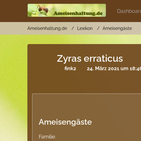
Dashboar
Ameisenhaltung.de
Lexikon
Ameisengäste
Zyras erraticus
fink2
24. März 2021 um 18:4
Ameisengäste
Familie: