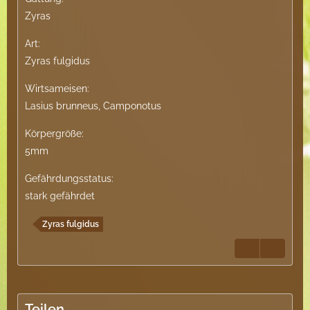
Zyras
Art:
Zyras fulgidus
Wirtsameisen:
Lasius brunneus, Camponotus
Körpergröße:
5mm
Gefährdungsstatus:
stark gefährdet
Zyras fulgidus
Teilen