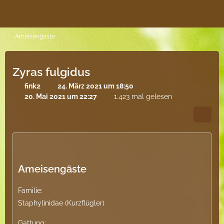
Ameisengäste
Zyras fulgidus
fink2
24. März 2021 um 18:50
20. Mai 2021 um 22:27
1.423 mal gelesen
Ameisengäste
Familie:
Staphylinidae (Kurzflügler)
Gattung: