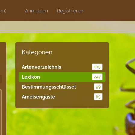
um)
Discord
Anmelden
Artikel
Registrieren
Blog
Shops
Kategorien
Artenverzeichnis
105
Lexikon
247
Bestimmungsschlüssel
99
Ameisengäste
85