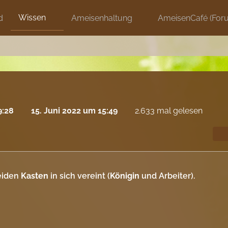
Wissen
d
Ameisenhaltung
AmeisenCafé (For
9:28
15. Juni 2022 um 15:49
2.633 mal gelesen
eiden
Kasten
in sich vereint (
Königin
und Arbeiter).