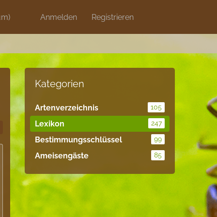
um)
Discord
Anmelden
Artikel
Registrieren
Blog
Shops
Kategorien
Artenverzeichnis
105
Lexikon
247
Bestimmungsschlüssel
99
Ameisengäste
85