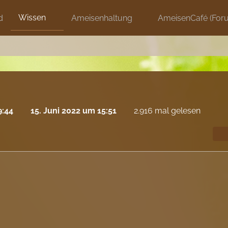
Wissen
d
Ameisenhaltung
AmeisenCafé (For
9:44
15. Juni 2022 um 15:51
2.916 mal gelesen