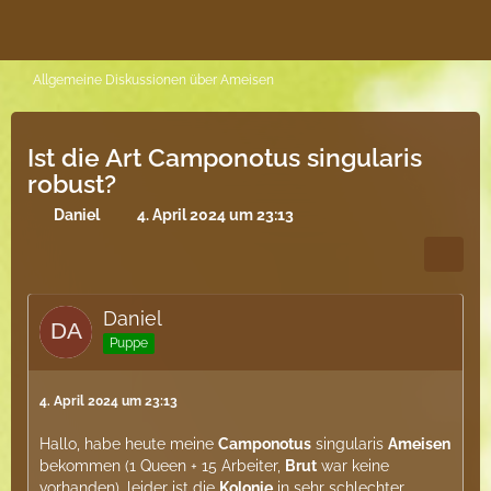
Allgemeine Diskussionen über Ameisen
Ist die Art Camponotus singularis
robust?
Daniel
4. April 2024 um 23:13
Daniel
Puppe
4. April 2024 um 23:13
Hallo, habe heute meine
Camponotus
singularis
Ameisen
bekommen (1 Queen + 15 Arbeiter,
Brut
war keine
vorhanden), leider ist die
Kolonie
in sehr schlechter