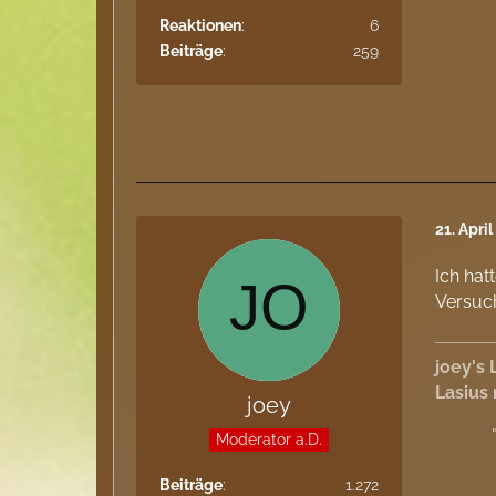
Reaktionen
6
Beiträge
259
21. Apri
Ich hat
Versuch
joey's 
Lasius
joey
Moderator a.D.
Beiträge
1.272