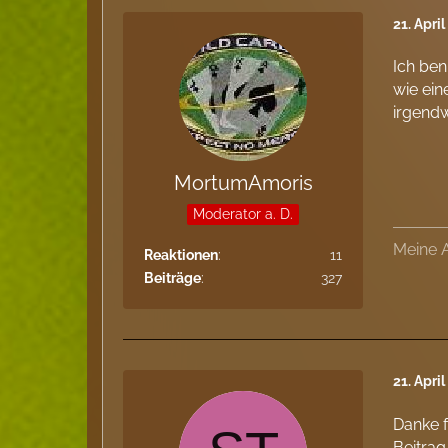
21. Apri
Ich ben
wie ei
irgendwi
MortumAmoris
Moderator a. D.
Meine 
Reaktionen
11
Beiträge
327
21. Apri
Danke f
Beitrag