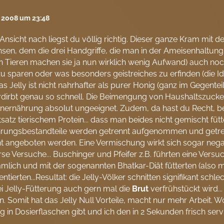
l 2008 um 23:48
Ansicht nach liegst du völlig richtig. Dieser ganze Kram mit 
en, dem die drei Handgriffe, die man in der Ameisenhaltun
 Tieren machen sie ja nun wirklich wenig Aufwand) auch noch
zu sparen oder was besonders geistreiches zu erfinden (die I
as Jelly ist nicht nahrhafter als purer Honig (ganz im Gegen
dirbt genau so schnell. Die Beimengung von Haushaltszucker i
ernährung absolut ungeeignet. Zudem, da hast du Recht, bes
satz tierischem Protein... dass man beides nicht gemischt fütte
rungsbestandteile werden getrennt aufgenommen und getrennt 
t angeboten werden. Eine Vermischung wirkt sich sogar nega
rse Versuche... Buschinger und Pfeifer z.B. führten eine Versuc
lich und mit der sogenannten Bhatkar-Diät fütterten (also m
tierten...Resultat: die Jelly-Völker schnitten signifikant schle
i Jelly-Fütterung auch gern mal die
Brut
verfrühstückt wird.
n. Somit hat das Jelly Null Vorteile, macht nur mehr Arbeit. 
g in Dosierflaschen gibt und ich den in 2 Sekunden frisch ser