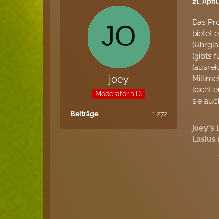
21. Apri
Das Pro
bietet 
(Uhrgla
(gibts 
(ausrei
joey
Millime
leicht 
Moderator a.D.
sie auc
Beiträge
1.272
joey's 
Lasius