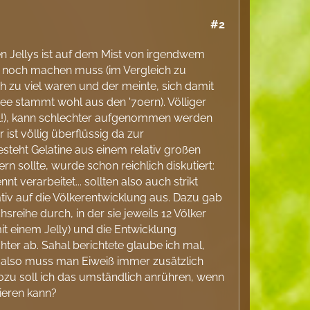
#2
den Jellys ist auf dem Mist von irgendwem
g noch machen muss (im Vergleich zu
 zu viel waren und der meinte, sich damit
dee stammt wohl aus den '70ern). Völliger
teil!), kann schlechter aufgenommen werden
st völlig überflüssig da zur
teht Gelatine aus einem relativ großen
rn sollte, wurde schon reichlich diskutiert:
verarbeitet... sollten also auch strikt
tiv auf die Völkerentwicklung aus. Dazu gab
hsreihe durch, in der sie jeweils 12 Völker
it einem Jelly) und die Entwicklung
chter ab. Sahal berichtete glaube ich mal,
.. also muss man Eiweiß immer zusätzlich
Wozu soll ich das umständlich anrühren, wenn
vieren kann?