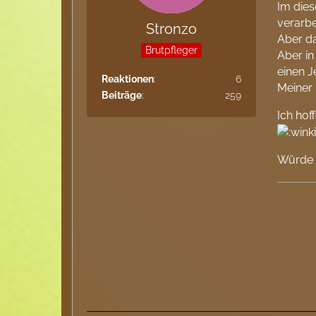
Im dies
verarbe
Stronzo
Aber da
Brutpfleger
Aber in
einen J
Reaktionen
6
Meiner 
Beiträge
259
Ich hof
Würde 