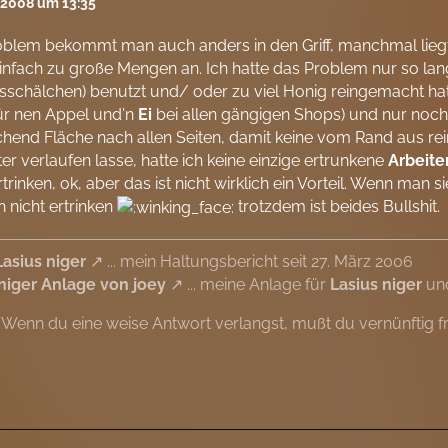
l 2008 um 13:35
blem bekommt man auch anders in den Griff, manchmal liegt
einfach zu große Mengen an. Ich hatte das Problem nur so lan
sschälchen) benutzt und/ oder zu viel Honig reingemacht hat
für nen Appel und'n
Ei
bei allen gängigen Shops) und nur noch 
chend Fläche nach allen Seiten, damit keine vom Rand aus rein
ter verlaufen lasse, hatte ich keine einzige ertrunkene
Arbeite
ertrinken, ok, aber das ist nicht wirklich ein Vorteil. Wenn man s
h nicht ertrinken
trotzdem ist beides Bullshit.
Lasius niger
... mein Haltungsbericht seit 27. März 2006
 niger Anlage von joey
... meine Anlage für
Lasius niger
und
"Wenn du eine weise Antwort verlangst, mußt du vernünftig f