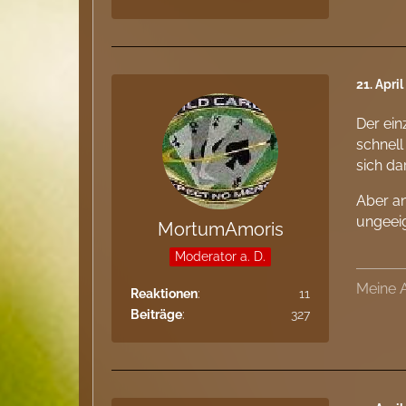
21. Apri
Der ein
schnell
sich da
Aber an
ungeeig
MortumAmoris
Moderator a. D.
Meine 
Reaktionen
11
Beiträge
327