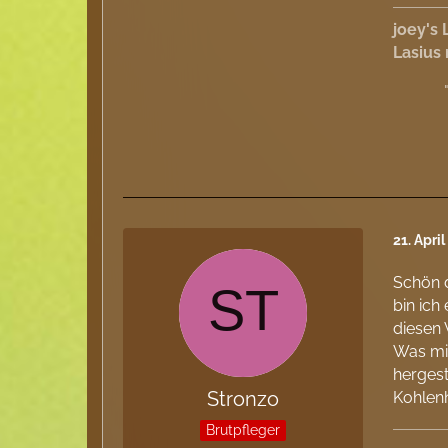
joey's 
Lasius
21. Apri
Schön d
bin ich
diesen 
Was mic
hergest
Stronzo
Kohlen
Brutpfleger