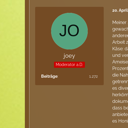
20. Apri
Meiner 
gewachs
anderen
Arbeit 
Käse: d
joey
und ver
Ameisen
Moderator a.D.
Prozent
die Nah
Beiträge
1.272
getrenn
es dive
herkömm
dokumen
dass be
anbiete
es Honi