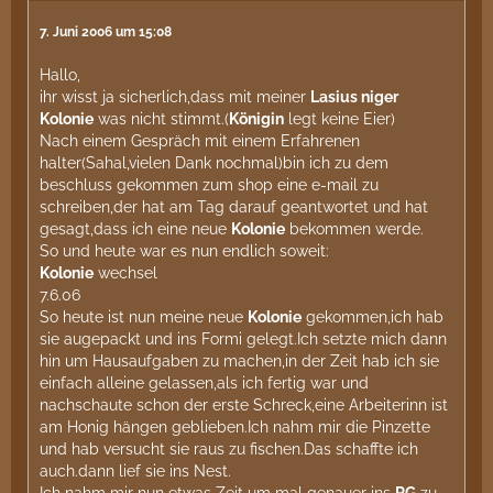
7. Juni 2006 um 15:08
Hallo,
ihr wisst ja sicherlich,dass mit meiner
Lasius niger
Kolonie
was nicht stimmt.(
Königin
legt keine Eier)
Nach einem Gespräch mit einem Erfahrenen
halter(Sahal,vielen Dank nochmal)bin ich zu dem
beschluss gekommen zum shop eine e-mail zu
schreiben,der hat am Tag darauf geantwortet und hat
gesagt,dass ich eine neue
Kolonie
bekommen werde.
So und heute war es nun endlich soweit:
Kolonie
wechsel
7.6.06
So heute ist nun meine neue
Kolonie
gekommen,ich hab
sie augepackt und ins Formi gelegt.Ich setzte mich dann
hin um Hausaufgaben zu machen,in der Zeit hab ich sie
einfach alleine gelassen,als ich fertig war und
nachschaute schon der erste Schreck,eine Arbeiterinn ist
am Honig hängen geblieben.Ich nahm mir die Pinzette
und hab versucht sie raus zu fischen.Das schaffte ich
auch.dann lief sie ins Nest.