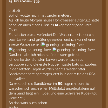
25. Juni 2006 um 15:39
25.6.06
So! ich wollte mich mal wieder melden.
Als ich heute Morgen neues Honigwasser aufgefüllt hatte
habe ich auch einen Blick ins
RG
gemacht(ohne Rote
Folie).
Es hat sich etwas verändert:Der Wassertank is leer,ein
paar Larven sind größer geworden und ich konnet eine
zweite Puppe sehen
Darüber habe ich mich natürlich sehr gefreut.
Ich denke die nächsten Larven werden sich auch
verpuppen,und die erste Puppe müsste bald schlüpfen.
In den letzten Tagen wurden nachts wieder öfter
Sandkörner hereingetragen,jetzt is in der Mitte des RGs
alle voll^^
Da wo auch die Sandkörner im
RG
liegen,haben sie
warscheinlich auch einen Müllplatzt angelegt,denn auf
dem Sand liegt ein Flügel und eine Schwarze Kugel(Kot
vielleicht?)
So das wars auch schon.
Micky