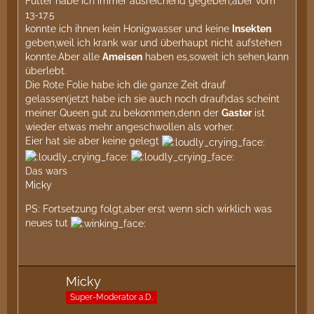
Futter habe ich immer ausreichend gegeben,aber vom
13-17.5
konnte ich ihnen kein Honigwasser und keine
Insekten
geben,weil ich krank war und überhaupt nicht aufstehen
konnte.Aber alle
Ameisen
haben es,soweit ich sehen,kann
überlebt.
Die Rote Folie habe ich die ganze Zeit drauf
gelassen(jetzt habe ich sie auch noch drauf)das scheint
meiner Queen gut zu bekommen,denn der
Gaster
ist
wieder etwas mehr angeschwollen als vorher.
Eier hat sie aber keine gelegt
Das wars
Micky
PS: Fortsetzung folgt,aber erst wenn sich wirklich was
neues tut
Micky
Super-Moderator a.D.