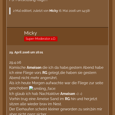
2 Mal editiert, zuletzt von
Micky
(
6. Mai 2006 um 14:58
)
Micky
Super-Moderator a.D.
29. April 2006 um 16:01
29.4.06
Komische
Ameisen
die ich da habe,gestern Abend habe
ich eine Fliege vors
RG
gelegt,die haben sie gestern
Abend nicht mehr angerührt.
Als ich heute Morgen aufwachte war die Fliege zur seite
geschoben
Ich glaub ich hab Nachtaktive
Ameisen
=) =)
Vorhin trug eine Ameise Sand im
RG
hin und her,jetzt
sitzen alle wieder brav im Nest.
Der Eierhaufen scheint kleiner geworden zu sein,bin mir
aber nicht ganz sicher.