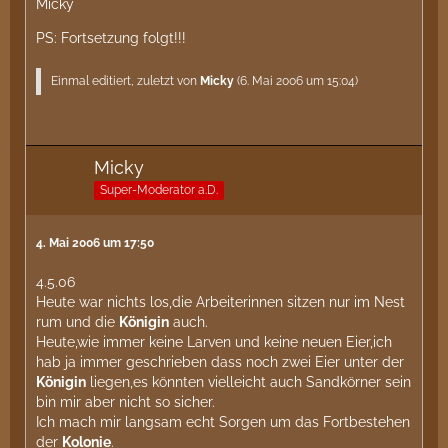
Micky
PS: Fortsetzung folgt!!!
Einmal editiert, zuletzt von
Micky
(
6. Mai 2006 um 15:04
)
Micky
Super-Moderator a.D.
4. Mai 2006 um 17:50
4.5.06
Heute war nichts los,die Arbeiterinnen sitzen nur im Nest
rum und die
Königin
auch.
Heute,wie immer keine Larven und keine neuen Eier,ich
hab ja immer geschrieben dass noch zwei Eier unter der
Königin
liegen,es könnten vielleicht auch Sandkörner sein
bin mir aber nicht so sicher.
Ich mach mir langsam echt Sorgen um das Fortbestehen
der
Kolonie
.