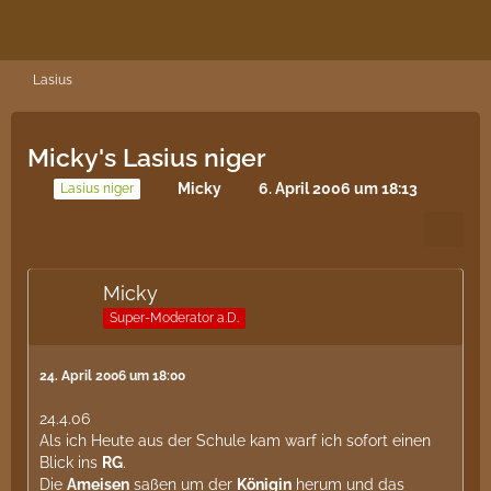
Lasius
Micky's Lasius niger
Micky
6. April 2006 um 18:13
Lasius niger
Micky
Super-Moderator a.D.
24. April 2006 um 18:00
24.4.06
Als ich Heute aus der Schule kam warf ich sofort einen
Blick ins
RG
.
Die
Ameisen
saßen um der
Königin
herum und das