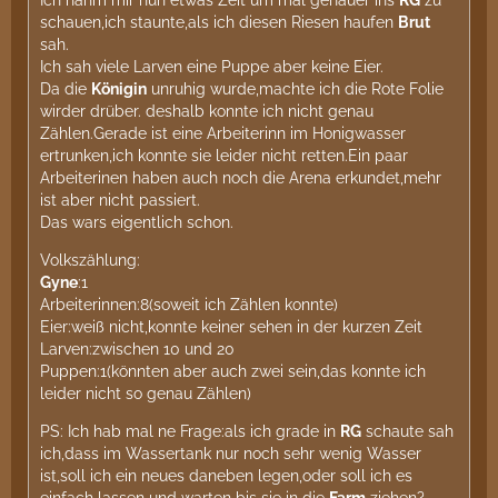
Ich nahm mir nun etwas Zeit um mal genauer ins
RG
zu
schauen,ich staunte,als ich diesen Riesen haufen
Brut
sah.
Ich sah viele Larven eine Puppe aber keine Eier.
Da die
Königin
unruhig wurde,machte ich die Rote Folie
wirder drüber. deshalb konnte ich nicht genau
Zählen.Gerade ist eine Arbeiterinn im Honigwasser
ertrunken,ich konnte sie leider nicht retten.Ein paar
Arbeiterinen haben auch noch die Arena erkundet,mehr
ist aber nicht passiert.
Das wars eigentlich schon.
Volkszählung:
Gyne
:1
Arbeiterinnen:8(soweit ich Zählen konnte)
Eier:weiß nicht,konnte keiner sehen in der kurzen Zeit
Larven:zwischen 10 und 20
Puppen:1(könnten aber auch zwei sein,das konnte ich
leider nicht so genau Zählen)
PS: Ich hab mal ne Frage:als ich grade in
RG
schaute sah
ich,dass im Wassertank nur noch sehr wenig Wasser
ist,soll ich ein neues daneben legen,oder soll ich es