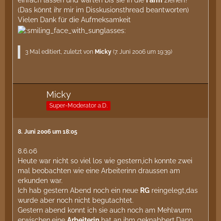
einfach lassen und warten bis sie in die
Farm
ziehen?
(Das könnt ihr mir im Disskusionsthread beantworten)
Vielen Dank für die Aufmeksamkeit
3 Mal editiert, zuletzt von
Micky
(
7. Juni 2006 um 19:39
)
Micky
Super-Moderator a.D.
8. Juni 2006 um 18:05
8.6.06
Heute war nicht so viel los wie gestern,ich konnte zwei
mal beobachten wie eine Arbeiterinn draussen am
erkunden war.
Ich hab gestern Abend noch ein neue
RG
reingelegt,das
wurde aber noch nicht begutachtet.
Gestern abend konnt ich sie auch noch am Mehlwurm
erwischen,eine
Arbeiterin
hat an ihm geknabbert.Dann