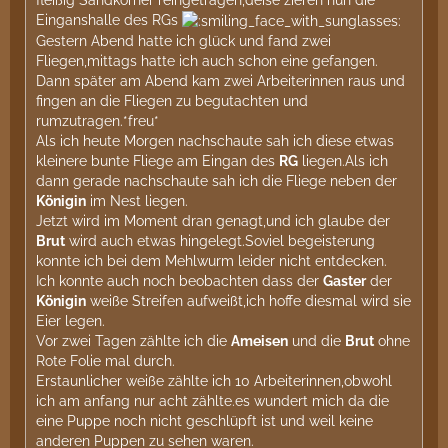
Einganshalle des RGs
Gestern Abend hatte ich glück und fand zwei
Fliegen,mittags hatte ich auch schon eine gefangen.
Dann später am Abend kam zwei Arbeiterinnen raus und
fingen an die Fliegen zu begutachten und
rumzutragen.*freu*
Als ich heute Morgen nachschaute sah ich diese etwas
kleinere bunte Fliege am Eingan des
RG
liegen.Als ich
dann gerade nachschaute sah ich die Fliege neben der
Königin
im Nest liegen.
Jetzt wird im Moment dran genagt,und ich glaube der
Brut
wird auch etwas hingelegt.Soviel begeisterung
konnte ich bei dem Mehlwurm leider nicht entdecken.
Ich konnte auch noch beobachten dass der
Gaster
der
Königin
weiße Streifen aufweißt,ich hoffe diesmal wird sie
Eier legen.
Vor zwei Tagen zählte ich die
Ameisen
und die
Brut
ohne
Rote Folie mal durch.
Erstaunlicher weiße zählte ich 10 Arbeiterinnen,obwohl
ich am anfang nur acht zählte.es wundert mich da die
eine Puppe noch nicht geschlüpft ist und weil keine
anderen Puppen zu sehen waren.