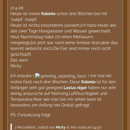
27.4.06
Heute ist meine
Kolonie
schon drei Wochen bei mir
:huepf: :huepf:
Heute ist nichts besonderes passiert,ich habe heute wie
alle zwei Tage Honigwasser und Wasser gewechselt.
Heut Nachmittag habe ich einen Mehlwurm
reingelegt,bis jetzt war noch keine Ameise dran,aber das
kommt vielleicht noch.Die Eier sind immer noch nicht
geschlüpft
Das wars
Micky
Ich erlaube (
) mir mal ein
erstes Fazit nach drei Wochen: Diese
Kolonie
ist für den
Anfänger sehr gut geeignet.
Lasius niger
haben nur sehr
wenig ansprüche auf Nahrung,Luftfeuchtigkeit und
Temperatur.Aber wie man bei mir sehen kann ist
besonders am Anfang viel Gedult gefragt.
PS: Fortsetzung folgt
2 Mal editiert, zuletzt von
Micky
(
6. Mai 2006 um 14:57
)