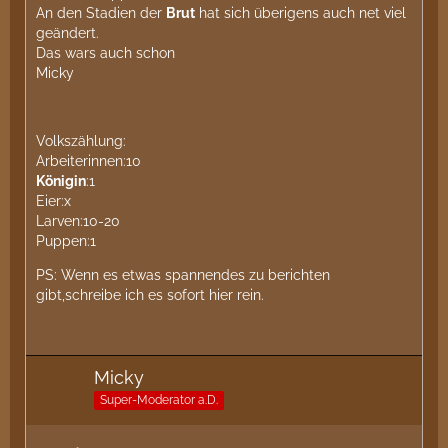
An den Stadien der
Brut
hat sich überigens auch net viel
geändert.
Das wars auch schon
Micky
Volkszählung:
Arbeiterinnen:10
Königin
:1
Eier:x
Larven:10-20
Puppen:1
PS: Wenn es etwas spannendes zu berichten
gibt,schreibe ich es sofort hier rein.
Micky
Super-Moderator a.D.