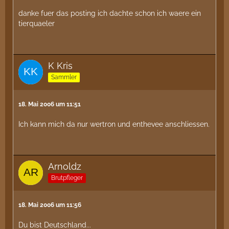
Formis
).
danke fuer das posting ich dachte schon ich waere ein
tierquaeler
Wie gesagt wenn ein einfaches fangen nicht möglich
ist, Fliegenklatsche Feierabend.
Meine Freundin hat z.b. Panik vor Spinnen und bevor
K Kris
eine Wespe meine kleine Tochter sticht isse lieber
reif.
Sammler
Fliegen landen meist im Formi oder in meinen
Carnivoren.
18. Mai 2006 um 11:51
Ausserhalb der Wohnung z.b. auch in meinem Garten
töte Ich keine
Insekten
. Dort fang Ich nur mal welche
Ich kann mich da nur wertron und enthevee anschliessen.
als Ameisenfutter.
Arnoldz
Gruß En
Brutpfleger
18. Mai 2006 um 11:56
Du bist Deutschland...