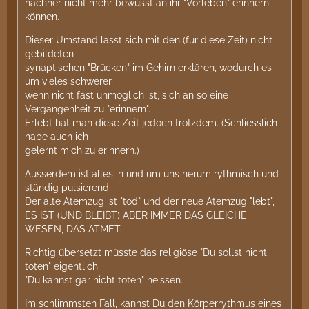
nachher nicht mehr bewusst an ihr "Vorleben" erinnern
können.
Dieser Umstand lässt sich mit den (für diese Zeit) nicht
gebildeten
synaptischen "Brücken" im Gehirn erklären, wodurch es
um vieles schwerer,
wenn nicht fast unmöglich ist, sich an so eine
Vergangenheit zu "erinnern".
Erlebt hat man diese Zeit jedoch trotzdem. (Schliesslich
habe auch ich
gelernt mich zu erinnern.)
Ausserdem ist alles in und um uns herum rythmisch und
ständig pulsierend.
Der alte Atemzug ist "tod" und der neue Atemzug "lebt",
ES IST (UND BLEIBT) ABER IMMER DAS GLEICHE
WESEN, DAS ATMET.
Richtig übersetzt müsste das religiöse "Du sollst nicht
töten" eigentlich
"Du kannst gar nicht töten" heissen.
Im schlimmsten Fall, kannst Du den Körperrythmus eines