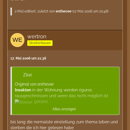
2 Mal editiert, zuletzt von
enthevee
(
17. Mai 2006 um 20:48
)
wertron
Straßenbauer
17. Mai 2006 um 21:36
Zitat
Original von enthevee
Insekten
in der Wohnung werden riguros
rausgeschmissen und wenn das nicht möglich ist
getötet.
Alles anzeigen
Habe da null Problem mit.
Wespen, Fliegen,
Ameisen
, Spinnen, Käfer...
bis lang die normalste einstellung zum thema leben und
Ausnahme: Schmetterlinge, Raupen, Bienen,
sterben die ich hier gelesen habe
Hummeln (und natürlich die Viecher in meinen