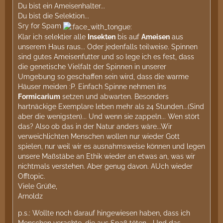
Du bist ein Ameisenhalter...
Du bist die Selektion...
Sry for Spam
Klar ich selektier alle
Insekten
bis auf
Ameisen
aus
unserem Haus raus... Oder jedenfalls teilweise. Spinnen
sind gutes Ameisenfutter und so lege ich es fest, dass
die genetische Vielfalt der Spinnen in unserer
Umgebung so geschaffen sein wird, dass die warme
Häuser meiden :P. Einfach Spinne nehmen ins
Formicarium
setzen und abwarten. Besonders
hartnäckige Exemplare leben mehr als 24 Stunden...(Sind
aber die wenigsten)... Und wenn sie zappeln... Wen stört
das? Also ob das in der Natur anders wäre...Wir
verweichlichten Menschen wollen nur wieder Gott
spielen, nur weil wir es ausnahmsweise können und legen
unsere Maßstäbe an Ethik wieder an etwas an, was wir
nichtmals verstehen. Aber genug davon. AUch wieder
Offtopic.
Viele Grüße,
Arnoldz
p.s.: Wollte noch darauf hingewiesen haben, dass ich
Menschen verachte, die aus Spaß töten... Und das