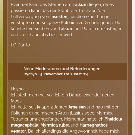
Eventuel kann das Sterben am
Talkum
liegen, da es
passieren kann das der Staub die Trochäen (die
Luftversorgung von
Insekten
, funktion einer Lunge)
verstopfen und so ganze Kolonien zu Grunde gehen. Du
könntest versuchen von
Talkum
auf Parafin umzusteigen
und zu schaun obs besser wird.
LG Danilo
Neue Moderatoren und Beförderungen
Hyohyo
5. November 2018 um 21:24
Heyho,
Ich stell mich mal vor. Ich bin Danilo, einer der neuen
Mods.
Ich halte seit knapp 2 Jahren
Ameisen
und hab mit den
üblichen einheimischen Arten (Lasius spec, Myrmica,
Tetramorium) angefangen. Momentan halte ich
Pheidole
megacephala
,
Myrmica rubra
und
Harpegnathos
venator
. Da ich allerdings die Angewohnheit habe mich