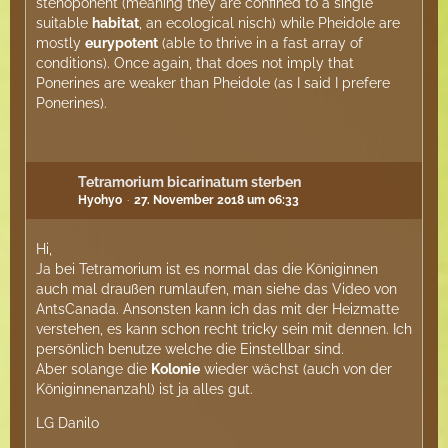
stenoponent (meaning they are confined to a single
suitable
habitat
, an ecological nisch) while Pheidole are
mostly
eurypotent
(able to thrive in a fast array of
conditions). Once again, that does not imply that
Ponerines are weaker than Pheidole (as I said I prefere
Ponerines).
Tetramorium bicarinatum sterben
Hyohyo
27. November 2018 um 06:33
Hi,
Ja bei Tetramorium ist es normal das die Königinnen
auch mal draußen rumlaufen, man siehe das Video von
AntsCanada. Ansonsten kann ich das mit der Heizmatte
verstehen, es kann schon recht tricky sein mit dennen. Ich
persönlich benutze welche die Einstellbar sind.
Aber solange die
Kolonie
wieder wächst (auch von der
Königinnenanzahl) ist ja alles gut.
LG Danilo