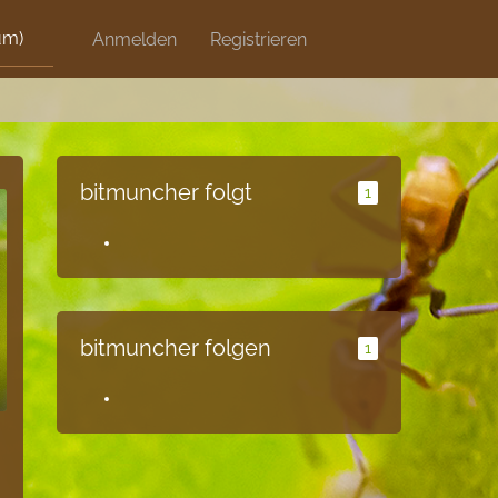
um)
Discord
Anmelden
Artikel
Registrieren
Blog
Shops
bitmuncher folgt
1
bitmuncher folgen
1