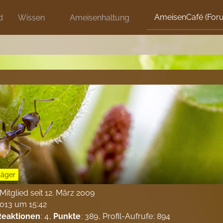
AmeisenCafé (For
d
Wissen
Ameisenhaltung
Jäger
Mitglied seit 12. März 2009
2013 um 15:42
Reaktionen
4
Punkte
389
Profil-Aufrufe
894