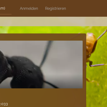
um)
Discord
Anmelden
Artikel
Registrieren
Blog
Shops
2.033