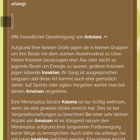
erlangt.
(Mit freundlicher Genehmigung von
Antstore
)
Aufgrund ihrer kleinen Größe jagen sie in kleinen Gruppen
um ihre Beute mit dem starken Abwehrsekret zu töten.
Kleine Kolonien bevorzugen eher Aas oder leicht zu
jagende Beute um Energie zu sparen, größere Kolonien
jagen lebende
Insekten
. Ihr Gang ist ausgesprochen
langsam und diese Art kommt auch eher gemütlich
daher. Auf Sprints oder agiles Vorgehen wartet man bei
diesen
Ameisen
vergebens.
Eine Meranoplus bicolor
Kolonie
ist nur richtig wehrsam,
wenn sie eine gewisse Größe erreicht hat. Dies ist bei
Vergesellschaftungen zu beachten! Bei einer sehr kleinen
Anzahl von
Ameisen
ist es dringend ratsam den
Meranoplus aufgrund ihrer langsamen Fortbewegung
kurze Wege zu ermöglichen. Auch sollte sie anfangs nur
mit toten
Insekten
gefüttert werden. Eine höhere Anzahl