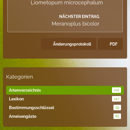
Liometopum microcephalum
NÄCHSTER EINTRAG
Meranoplus bicolor
Änderungsprotokoll
PDF
Kategorien
Artenverzeichnis
105
Lexikon
247
Bestimmungsschlüssel
99
Ameisengäste
85