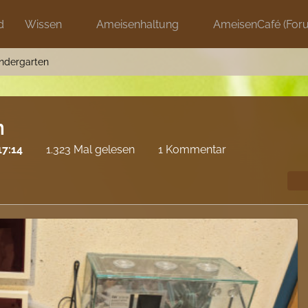
d
Wissen
Ameisenhaltung
AmeisenCafé (For
indergarten
n
17:14
1.323 Mal gelesen
1 Kommentar