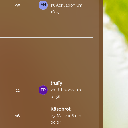
95
17. April 2009 um
16:25
truffy
11
28. Juli 2008 um
01:56
Käsebrot
16
25. Mai 2008 um
00:04