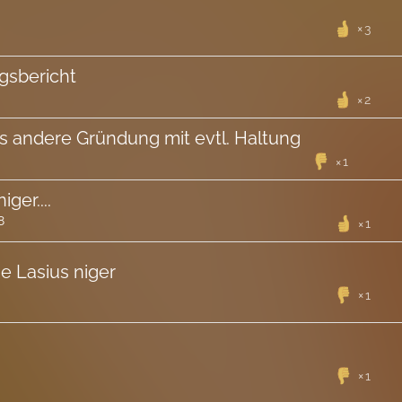
3
ngsbericht
2
was andere Gründung mit evtl. Haltung
1
ger....
8
1
e Lasius niger
1
1