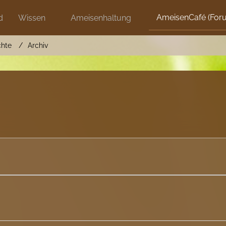
AmeisenCafé (For
d
Wissen
Ameisenhaltung
chte
Archiv