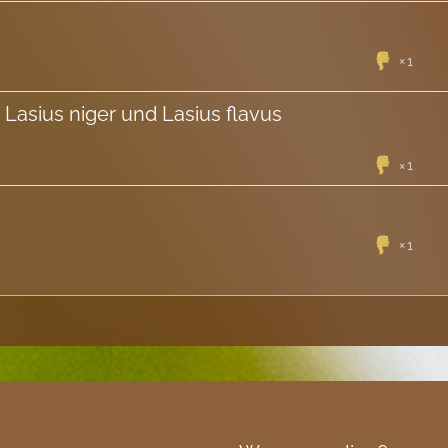
1
 Lasius niger und Lasius flavus
1
1