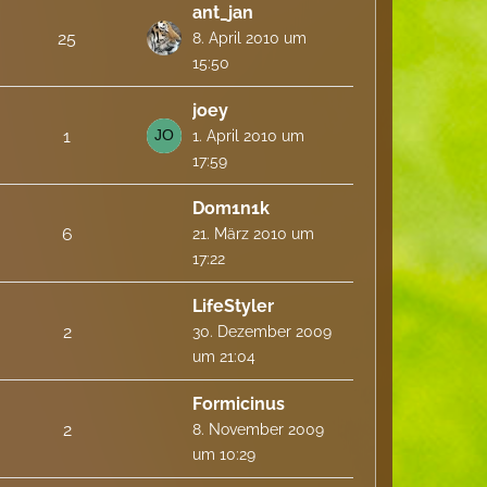
ant_jan
25
8. April 2010 um
15:50
joey
1
1. April 2010 um
17:59
Dom1n1k
6
21. März 2010 um
17:22
LifeStyler
2
30. Dezember 2009
um 21:04
Formicinus
2
8. November 2009
um 10:29