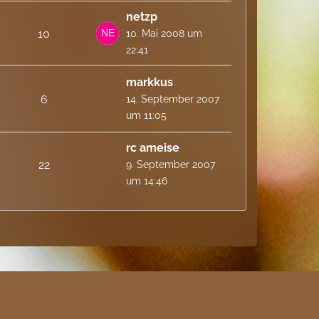
netzp
10
10. Mai 2008 um
22:41
markkus
6
14. September 2007
um 11:05
rc ameise
22
9. September 2007
um 14:46