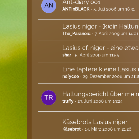
Ant-diary 001
ANTinBLACK
5. Juli 2006 um 18:31
Lasius niger - (k)ein Haltu
The_Paranoid
7. April 2009 um 14:01
Lasius cf. niger - eine et
shar
5. April 2009 um 11:55
Eine tapfere kleine Lasius ni
nefycee
29. Dezember 2008 um 21:1
Haltungsbericht über mein
truffy
23. Juni 2008 um 19:24
Käsebrots Lasius niger
Käsebrot
14. März 2008 um 21:26