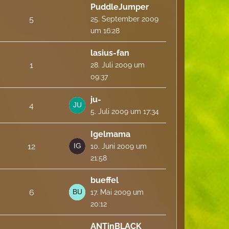
PuddleJumper
5
25. September 2009
um 16:28
lasius-fan
1
28. Juli 2009 um
09:37
ju-
4
5. Juli 2009 um 17:34
Igelmama
12
10. Juni 2009 um
21:58
bueffel
6
17. Mai 2009 um
20:12
ANTinBLACK