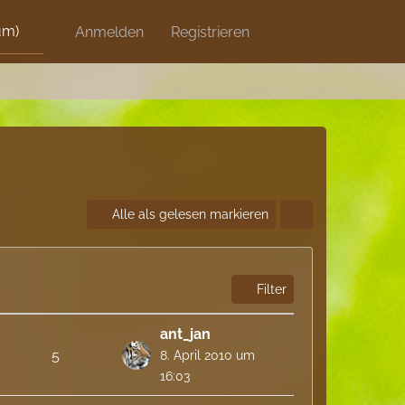
um)
Discord
Anmelden
Artikel
Registrieren
Blog
Shops
Alle als gelesen markieren
Filter
ant_jan
5
8. April 2010 um
16:03