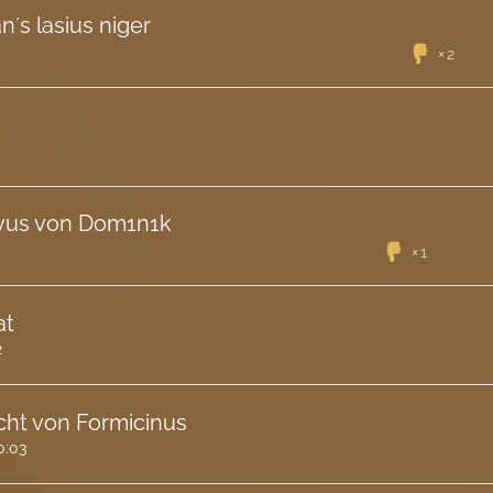
n´s lasius niger
2
avus von Dom1n1k
1
at
2
cht von Formicinus
0:03