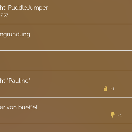
cht: PuddleJumper
17:57
armgründung
ht "Pauline"
1
er von bueffel
1