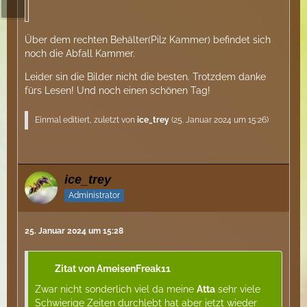
Über dem rechten Behälter(Pilz Kammer) befindet sich
noch die Abfall Kammer.
Leider sin die Bilder nicht die besten. Trotzdem danke
fürs Lesen! Und noch einen schönen Tag!
Einmal editiert, zuletzt von
ice_trey
(
25. Januar 2024 um 15:26
)
ice_trey
Administrator
25. Januar 2024 um 15:28
Zitat von AmeisenFreak11
Zwar nicht sonderlich viel da meine
Atta
sehr viele
Schwierige Zeiten durchlebt hat aber jetzt wieder