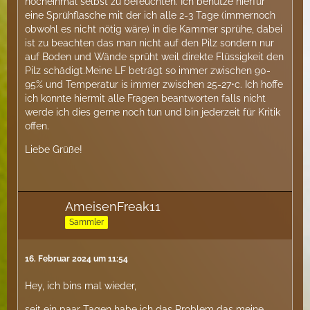
nocheinmal selbst zu befeuchten. Ich benutze hierfür
eine Sprühflasche mit der ich alle 2-3 Tage (immernoch
obwohl es nicht nötig wäre) in die Kammer sprühe, dabei
ist zu beachten das man nicht auf den Pilz sondern nur
auf Boden und Wände sprüht weil direkte Flüssigkeit den
Pilz schädigt.Meine LF beträgt so immer zwischen 90-
95% und Temperatur is immer zwischen 25-27•c. Ich hoffe
ich konnte hiermit alle Fragen beantworten falls nicht
werde ich dies gerne noch tun und bin jederzeit für Kritik
offen.
Liebe Grüße!
AmeisenFreak11
Sammler
16. Februar 2024 um 11:54
Hey, ich bins mal wieder,
seit ein paar Tagen habe ich das Problem das meine