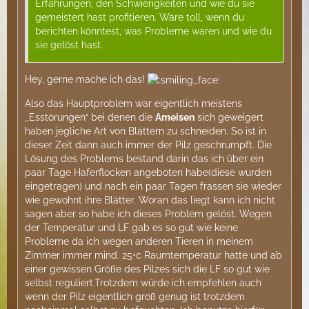
Erfahrungen, den Schwierigkeiten und wie du sie
gemeistert hast profitieren. Wäre toll, wenn du
berichten könntest, was Probleme waren und wie du
sie gelöst hast.
Hey, gerne mache ich das!
Also das Hauptproblem war eigentlich meistens
,,Esstörungen“ bei denen die
Ameisen
sich geweigert
haben jegliche Art von Blättern zu schneiden. So ist in
dieser Zeit dann auch immer der Pilz geschrumpft. Die
Lösung des Problems bestand darin das ich über ein
paar Tage Haferflocken angeboten habe(diese wurden
eingetragen) und nach ein paar Tagen frassen sie wieder
wie gewohnt ihre Blätter. Woran das liegt kann ich nicht
sagen aber so habe ich dieses Problem gelöst. Wegen
der Temperatur und LF gab es so gut wie keine
Probleme da ich wegen anderen Tieren in meinem
Zimmer immer mind. 25•c Raumtemperatur hatte und ab
einer gewissen Größe des Pilzes sich die LF so gut wie
selbst reguliert.Trotzdem würde ich empfehlen auch
wenn der Pilz eigentlich groß genug ist trotzdem