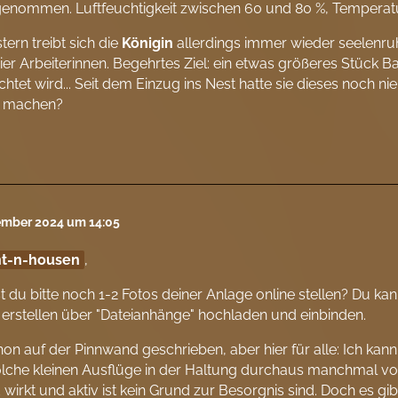
enommen. Luftfeuchtigkeit zwischen 60 und 80 %, Temperatu
stern treibt sich die
Königin
allerdings immer wieder seelenruh
ier Arbeiterinnen. Begehrtes Ziel: ein etwas größeres Stück
htet wird... Seit dem Einzug ins Nest hatte sie dieses noch n
 machen?
ember 2024 um 14:05
nt-n-housen
,
 du bitte noch 1-2 Fotos deiner Anlage online stellen? Du ka
 erstellen über "Dateianhänge" hochladen und einbinden.
on auf der Pinnwand geschrieben, aber hier für alle: Ich kan
olche kleinen Ausflüge in der Haltung durchaus manchmal 
wirkt und aktiv ist kein Grund zur Besorgnis sind. Doch es gi