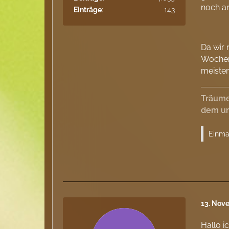
noch a
Einträge
143
Da wir 
Wochen
meisten
Träume
dem un
Einmal
13. Nov
Hallo i