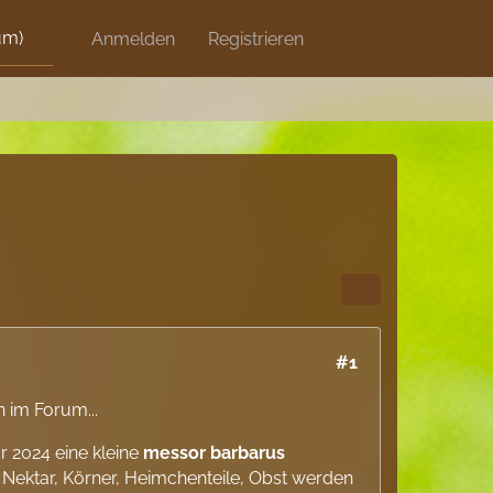
um)
Discord
Anmelden
Artikel
Registrieren
Blog
Shops
#1
 im Forum...
ar 2024 eine kleine
messor barbarus
, Nektar, Körner, Heimchenteile, Obst werden