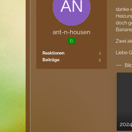
danke e
Heizung
doch g
Bananen
ant-n-housen
Zwei ak
Ei
Liebe 
Reaktionen
1
Beiträge
2
Bil
2024