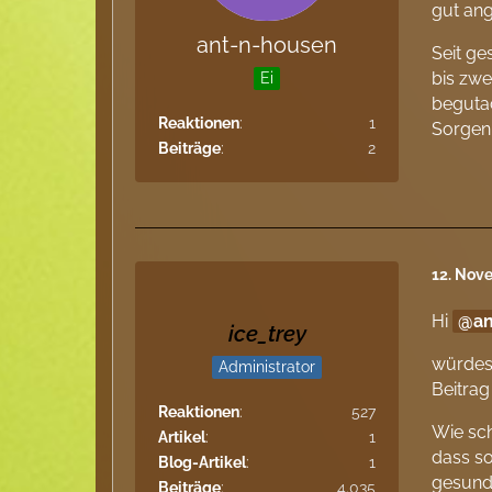
gut ang
ant-n-housen
Seit ge
bis zwe
Ei
begutac
Reaktionen
1
Sorgen
Beiträge
2
12. Nov
Hi
a
ice_trey
würdest
Administrator
Beitrag
Reaktionen
527
Wie sch
Artikel
1
dass s
Blog-Artikel
1
gesund 
Beiträge
4.035