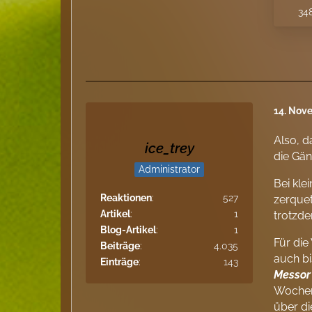
348
14. Nov
Also, d
ice_trey
die Gän
Administrator
Bei kle
Reaktionen
527
zerquet
Artikel
1
trotzde
Blog-Artikel
1
Für die
Beiträge
4.035
auch bi
Einträge
143
Messor
Wochen 
über d