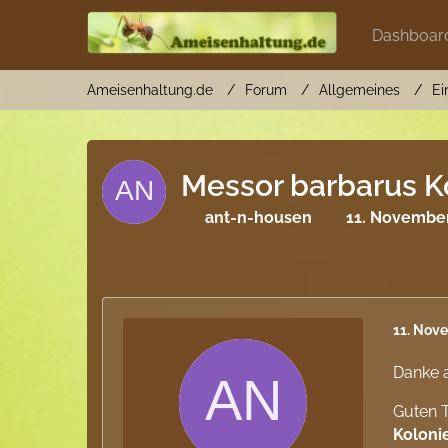
Dashboar
Ameisenhaltung.de
Forum
Allgemeines
Ei
Messor barbarus Kö
ant-n-housen
11. November
11. Nov
Danke a
Guten T
Koloni