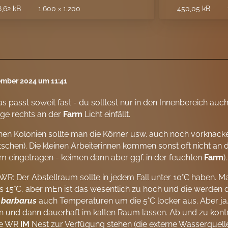
,62 kB
1.600 × 1.200
450,05 kB
ember 2024 um 11:41
as passt soweit fast - du solltest nur in den Innenbereich auch
ge rechts an der
Farm
Licht einfällt.
inen Kolonien sollte man die Körner usw. auch noch vorknacken
schen). Die kleinen Arbeiterinnen kommen sonst oft nicht an
m eingetragen - keimen dann aber ggf. in der feuchten
Farm
).
 WR: Der Abstellraum sollte in jedem Fall unter 10°C haben. M
s 15°C, aber mEn ist das wesentlich zu hoch und die werden d
 barbarus
auch Temperaturen um die 5°C locker aus. Aber ja,
und dann dauerhaft im kalten Raum lassen. Ab und zu kontro
ie WR
IM
Nest zur Verfügung stehen (die externe Wasserquelle 