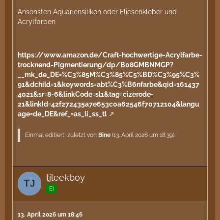
Ansonsten Aquariensilikon oder Fliesenkleber und
Acrylfarben
https://www.amazon.de/Craft-hochwertige-Acrylfarbe-
trocknend-Pigmentierung/dp/B08GMBNMGP?
__mk_de_DE=%C3%85M%C3%85%C5%BD%C3%95%C3%
91&dchild=1&keywords=abt%C3%B6nfarbe&qid=161437
4021&sr=8-6&linkCode=sl1&tag=cizerode-
21&linkId=42f272435a7e653c0a62546f70712104&langu
age=de_DE&ref_=as_li_ss_tl
Einmal editiert, zuletzt von
Bine
(
13. April 2026 um 18:39
)
tjleekboy
Ei
13. April 2026 um 18:46