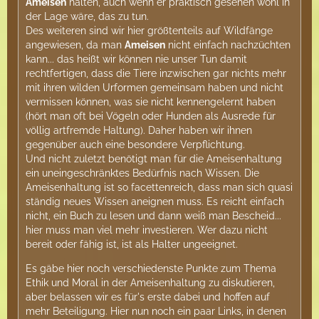
Ameisen
halten, auch wenn er praktisch gesehen wohl in
der Lage wäre, das zu tun.
Des weiteren sind wir hier größtenteils auf Wildfänge
angewiesen, da man
Ameisen
nicht einfach nachzüchten
kann... das heißt wir können nie unser Tun damit
rechtfertigen, dass die Tiere inzwischen gar nichts mehr
mit ihren wilden Urformen gemeinsam haben und nicht
vermissen können, was sie nicht kennengelernt haben
(hört man oft bei Vögeln oder Hunden als Ausrede für
völlig artfremde Haltung). Daher haben wir ihnen
gegenüber auch eine besondere Verpflichtung.
Und nicht zuletzt benötigt man für die Ameisenhaltung
ein uneingeschränktes Bedürfnis nach Wissen. Die
Ameisenhaltung ist so facettenreich, dass man sich quasi
ständig neues Wissen aneignen muss. Es reicht einfach
nicht, ein Buch zu lesen und dann weiß man Bescheid...
hier muss man viel mehr investieren. Wer dazu nicht
bereit oder fähig ist, ist als Halter ungeeignet.
Es gäbe hier noch verschiedenste Punkte zum Thema
Ethik und Moral in der Ameisenhaltung zu diskutieren,
aber belassen wir es für's erste dabei und hoffen auf
mehr Beteiligung. Hier nun noch ein paar Links, in denen