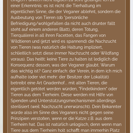
einer Erkenntnis: es ist nicht die Tierhaltung im
eigentlichen Sinne, die der Veganer ablehnt, sondern die
Ausbeutung von Tieren (ob "persönliche
Befriedigung/wohlgefallen da nicht auch drunter fällt
steht auf einem anderen Blatt), deren Tötung,
Tierquälerei in all ihren Facetten, das Fangen von
Wildtieren und (jetzt wird es spannend) die Nachzucht
von Tieren (was natürlich die Haltung impliziert,
schließlich setzt diese immer Nachzucht oder Wildfang
voraus). Das heißt: keine Tiere zu halten ist lediglich die
Konsequenz dessen, was der Veganer glaubt. Warum
das wichtig ist? Ganz einfach: der Verein, in dem ich mich
aufhalte (oder viel mehr: der Besitzer der Lokalität)
betreibt eine Art Gnadenhof... mit alten Tieren, die
eigentlich getötet werden würden, "Findelkindern" oder
Tieren aus dem Tierheim. Diese werden mit Hilfe von
Spenden und Unterstützungsmechanismen allerdings
sterilisiert (weil: Nachzucht unerwünscht). Dein Bekannter
würde also im Sinne des Veganers nicht gegen seine
Prinzipien verstoßen, wenn er die Katze z.B. aus dem
Tierheim hat. Das ist natürlich unlogisch, denn wenn man
Tiere aus dem Tierheim holt schafft man immerhin Platz