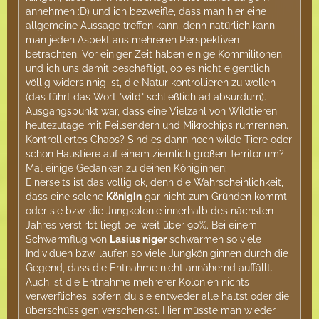
annehmen :D) und ich bezweifle, dass man hier eine
allgemeine Aussage treffen kann, denn natürlich kann
man jeden Aspekt aus mehreren Perspektiven
betrachten. Vor einiger Zeit haben einige Kommilitonen
und ich uns damit beschäftigt, ob es nicht eigentlich
völlig widersinnig ist, die Natur kontrollieren zu wollen
(das führt das Wort "wild" schließlich ad absurdum).
Ausgangspunkt war, dass eine Vielzahl von Wildtieren
heutezutage mit Peilsendern und Mikrochips rumrennen.
Kontrolliertes Chaos? Sind es dann noch wilde Tiere oder
schon Haustiere auf einem ziemlich großen Territorium?
Mal einige Gedanken zu deinen Königinnen:
Einerseits ist das völlig ok, denn die Wahrscheinlichkeit,
dass eine solche
Königin
gar nicht zum Gründen kommt
oder sie bzw. die Jungkolonie innerhalb des nächsten
Jahres verstirbt liegt bei weit über 90%. Bei einem
Schwarmflug von
Lasius niger
schwärmen so viele
Individuen bzw. laufen so viele Jungköniginnen durch die
Gegend, dass die Entnahme nicht annähernd auffällt.
Auch ist die Entnahme mehrerer Kolonien nichts
verwerfliches, sofern du sie entweder alle hältst oder die
überschüssigen verschenkst. Hier müsste man wieder