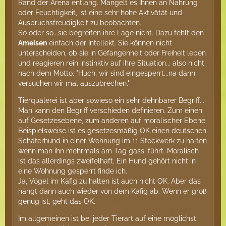
Rand der Arena entlang. Mangelt es Ihnen an Nahrung
oder Feuchtigkeit, ist eine sehr hohe Aktivätät und
Ausbruchsfreudigkeit zu beobachten.
So oder so...sie begreifen ihre Lage nicht. Dazu fehlt den
Ameisen
einfach der Intellekt. Sie können nicht
unterscheiden, ob sie in Gefangenheit oder Freiheit leben
und reagieren rein instinktiv auf ihre Situation... also nicht
nach dem Motto: "Huch, wir sind eingesperrt...na dann
versuchen wir mal auszubrechen."
Tierquälerei ist aber sowieso ein sehr dehnbarer Begriff...
Man kann den Begriff verschieden definieren. Zum einen
auf Gesetzesebene, zum anderen auf moralischer Ebene.
Beispielsweise ist es gesetzesmäßig OK einen deutschen
Schäferhund in einer Wohnung im 11 Stockwerk zu halten
wenn man ihn mehrmals am Tag gassi führt. Moralisch
ist das allerdings zweifelhaft. Ein Hund gehört nicht in
eine Wohnung gesperrt finde ich.
Ja, Vögel im Käfig zu halten ist auch nicht OK. Aber das
hängt dann auch wieder von dem Käfig ab. Wenn er groß
genug ist, geht das OK.
Im allgemeinen ist bei jeder Tierart auf eine möglichst