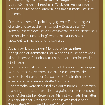
Ethik. Könnte den Thread ja in "Club der wahnsinnigen
Ameisenphilosophen" ändern, das flashst mehr. Weisste
bescheid.
Der amoralische Aspekt liegt jeglicher Tierhaltung zu
Grunde und zeigt die menschliche Dualität auf. Wir
setzen unsere moralischen Grenzwerte immer wieder neu
und so wie es uns "richtig" erscheint. Nur dass es
vielleicht kein richtig und falsch gibt.
Als ich vor knapp einem Monat drei
lasius niger
Königinnen einsammelte und mit nach Hause nahm (das
klingt ja schon fast chauvinistisch...) hatte ich folgende
Gedanken:
Ich reiße diese kleinen Tierchen jetzt aus ihrer bisherigen
Welt heraus. Sie werden dort nie zurückkehren, nie
wieder die Natur sehen (soweit ein Grünstreifen neben
einer stark befahrenen Straße Natur ist).
Andererseits werden sie bei mir warm haben. Sie werden
nie hungern müssen, werden nie gefressen, zerquetscht
oder Opfer starker Regenfälle. Man ist wohl als Tierhalter
ein egoistischer Wohltäter. Oder ein wohlmeinender
Tierquäler? Ein böser Mensch? Ein Guter?