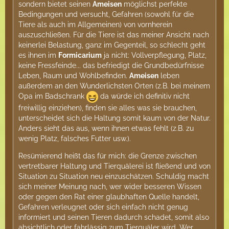
sondern bietet seinen
Ameisen
möglichst perfekte
Bedingungen und versucht, Gefahren (sowohl für die
Tiere als auch im Allgemeinen) von vornherein
auszuschließen. Für die Tiere ist das meiner Ansicht nach
keinerlei Belastung, ganz im Gegenteil, so schlecht geht
es ihnen im
Formicarium
ja nicht: Vollverpflegung, Platz,
keine Fressfeinde... das befriedigt die Grundbedürfnisse
Leben, Raum und Wohlbefinden.
Ameisen
leben
außerdem an den Wunderlichsten Orten (z.B. bei meinem
Opa im Badschrank
da würde ich definitiv nicht
freiwillig einziehen), finden sie alles was sie brauchen,
unterscheidet sich die Haltung somit kaum von der Natur.
Anders sieht das aus, wenn ihnen etwas fehlt (z.B. zu
wenig Platz, falsches Futter usw.).
Resümierend heißt das für mich: die Grenze zwischen
vertretbarer Haltung und Tierquälerei ist fließend und von
Situation zu Situation neu einzuschätzen. Schuldig macht
sich meiner Meinung nach, wer wider besseren Wissen
oder gegen den Rat einer glaubhaften Quelle handelt,
Gefahren verleugnet oder sich einfach nicht genug
informiert und seinen Tieren dadurch schadet, somit also
absichtlich oder fahrlässig zum Tierquäler wird. Wer