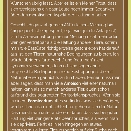
Wünschen übrig lässt. Aber es ist ein kleiner Trost, dass
sich wenigstens ein paar Leute noch immer Gedanken
über den moralischen Aspekt der Haltung machen.
Obwohl ich ganz allgemein ANTertainers Meinung bin
(eingesperrt ist eingesperrt, egal wie gut die Anlage ist),
ist die Ameisenhaltung meiner Meinung nicht mehr oder
weniger vertretbar als die Haltung anderer Tiere, sofern
man wie EastGate richtigerweise geschrieben hat darauf
aus ist, den Tieren naturnahe Bedingungen zu bieten. Ich
würde übrigens "artgerecht" und "naturnah" nicht
synonym verwenden, denn oft sind sogenannte
artgerechte Bedingungen reine Festlegungen, die mit
Naturnähe rein gar nichts zu tun haben. Ferner muss man
aber sagen, dass man viele
Ameisen
viel eher naturnah
halten kann als so manch anderes Tier, allein schon
aufgrund des begrenzten Territorialanspruches. Wenn sie
in einem
Formicarium
alles vorfinden, was sie benötigen,
wird es ihnen da nicht schlechter gehen als in der Natur.
Das merkt man unter anderem daran, dass sie bei guter
Haltung viel weniger Platz beanspruchen, als wenn man
sie depriviert. Fehlt es ihnen hingegen an etwas,
vergrößern sie ihren Einzugsbereich auf der Suche nach