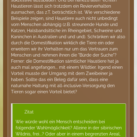
sukzessive abzubauen. Und bei nahezu allen "echten"
Haustieren lässt sich trotzdem ein Revierverhalten
ausmachen, das z.T. beträchtlich ist. Wie verschiedene
Beispiele zeigen, sind Haustiere auch nicht unbedingt
vom Menschen abhängig (z.B. streunende Hunde und
Katzen, Halsbandsittiche im Rheingebiet, Schweine und
Kaninchen in Australien und und und). Schränken wir also
durch die Domestifikation wirklich die Tiere ein oder
erweitern wir ihr Verhalten nur um das Vertrauen zum
Menschen und nehmen ihnen die "Bürde der Suche"?
Ferner: die Domestifikation sämtlicher Haustiere hat ja
auch mal angefangen... mit einem Wildtier. Irgend einen
Vorteil musste der Umgang mit dem Zweibeiner ja
haben. Sollte das ein Beleg dafür sein, dass eine
naturnahe Haltung mit all-inclusive-Versorgung den
Tieren sogar einen Vorteil bietet?
Zitat
Wie würde wohl ein Mensch entscheiden bei
folgender Wahlmöglichkeit? Alleine in der sibirischen
Wildnis, frei...? Oder aber in einem begrenzten Areal,