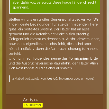
aber dafür voll versorgt? Diese Frage fände ich recht
spannend.
Stellen wir uns ein großes Gemeinschaftsbecken vor. Wir
finden ideale Bedingungen für alle darin lebenden Tiere,
quasi ein perfektes System. Der Halter hat an alles
gedacht und die Kolonien entwickeln sich prächtig.
Gelegentlich kommt es dennoch zu Ausbruchsversuchen,
obwohl es eigentlich an nichts fehlt, diese sind aber
höchst ineffektiv, denn die Ausbruchsicherung ist nahezu
perfekt.
Und nun mach folgendes: nenne das
Formicarium
Erde
und die Ausbruchsversuche Raumfahrt, den Halter Alien.
Den Rest kannst du dir sicher ausmalen.
2 Mal editiert, zuletzt von
joey
(
26. September 2007 um 00:04
)
Andyxus
Lauszüchter