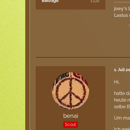
Beiträge
1.272
joey's 
Lasius
1. Juli 
Hi,
hatte d
heute n
selbe B
benai
Um mal
Scout
Ich wei