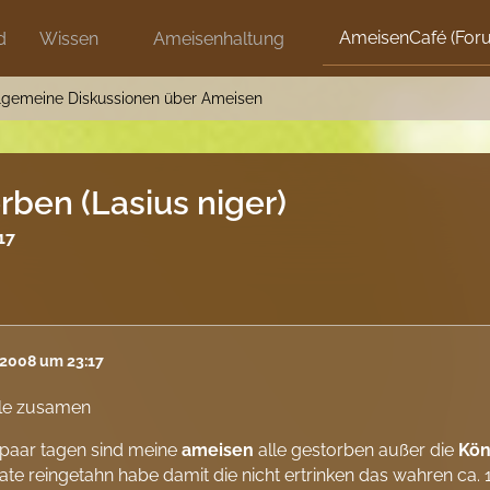
AmeisenCafé (For
d
Wissen
Ameisenhaltung
lgemeine Diskussionen über Ameisen
ben (Lasius niger)
17
 2008 um 23:17
lle zusamen
n paar tagen sind meine
ameisen
alle gestorben außer die
Kön
ate reingetahn habe damit die nicht ertrinken das wahren ca.