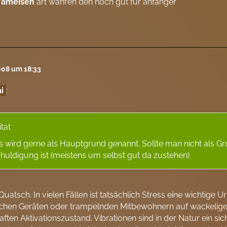
e
ameisen
art währen den noch gut für anfänger
2008 um 18:33
i
:
itat
s wird gerne als Hauptgrund genannt. Sollte man nicht als G
huldigung ist (meistens um selbst gut da zustehen)
 Quatsch. In vielen Fällen ist tatsächlich Stress eine wichtig
ischen Geräten oder trampelnden Mitbewohnern auf wackelig
ften Aktivationszustand. Vibrationen sind in der Natur ein si