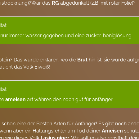
ustrocknung)?War das
RG
abgedunkelt (z.B. mit roter Folie)?
itat
 nur immer wasser gegeben und eine zucker-honiglösung
otein? Das würde erklären, wo die
Brut
hin ist: sie wurde auf
raucht das Volk Eiweiß!
itat
he
ameisen
art währen den noch gut für anfänger
 schon eine der Besten Arten für Anfänger! Es gibt noch and
, wenn aber ein Haltungsfehler am Tod deiner
Ameisen
schuld
n wie dieses Volk
Lasius niger
. Wir sollten also ernsthaft de