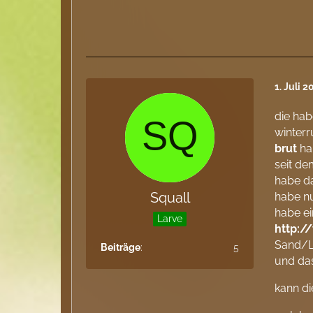
1. Juli 
die habe
winterr
brut
hab
seit de
habe da
Squall
habe n
habe ei
Larve
http:/
Sand/
Beiträge
5
und das
kann di