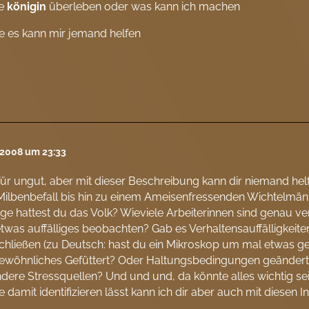
ie
königin
überleben oder was kann ich machen
fe es kann mir jemand helfen
i 2008 um 23:33
für ungut, aber mit dieser Beschreibung kann dir niemand helfe
ilbenbefall bis hin zu einem Ameisenfressenden Wichtelmän
ge hattest du das Volk? Wieviele Arbeiterinnen sind genau ve
twas auffälliges beobachten? Gab es Verhaltensauffälligkeite
hließen (zu Deutsch: hast du ein Mikroskop um mal etwas g
ewöhnliches Gefüttert? Oder Haltungsbedingungen geändert?
dere Stressquellen? Und und und, da könnte alles wichtig sein.
 damit identifizieren lässt kann ich dir aber auch mit diesen 