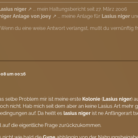
Lasius niger
... mein Haltungsbericht seit 27. März 2006
 niger Anlage von joey
... meine Anlage für
Lasius niger
und
"Wenn du eine weise Antwort verlangst, mußt du vernünftig f
2008 um 00:16
as selbe Problem mir ist meine erste
Kolonie
(
Lasius niger
) 
och nicht. Hab mich seit dem aber an keine Lasius Art mehr
edingungen auf. Da heißt es
lasius niger
ist ne Anfängerart ts
 auf die eigentliche Frage zurückzukommen.
s nicht wie bald die
Gyne
abhängig von der Nahrungsbeigabe d