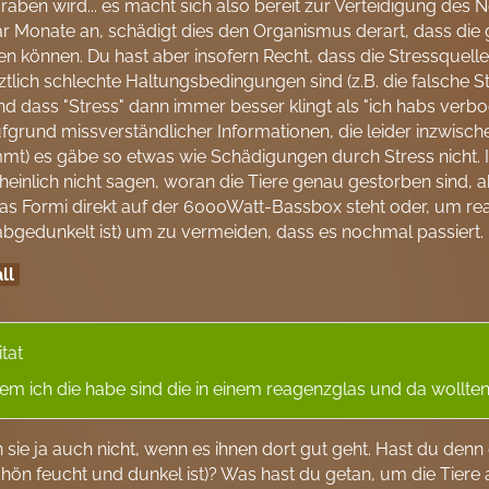
aben wird... es macht sich also bereit zur Verteidigung des 
r Monate an, schädigt dies den Organismus derart, dass die 
n können. Du hast aber insofern Recht, dass die Stressquelle 
tztlich schlechte Haltungsbedingungen sind (z.B. die falsch
nd dass "Stress" dann immer besser klingt als "ich habs verboc
fgrund missverständlicher Informationen, die leider inzwische
t) es gäbe so etwas wie Schädigungen durch Stress nicht. I
einlich nicht sagen, woran die Tiere genau gestorben sind, abe
s Formi direkt auf der 6000Watt-Bassbox steht oder, um reali
 abgedunkelt ist) um zu vermeiden, dass es nochmal passiert.
ll
itat
dem ich die habe sind die in einem reagenzglas und da wollten
sie ja auch nicht, wenn es ihnen dort gut geht. Hast du denn 
hön feucht und dunkel ist)? Was hast du getan, um die Tier