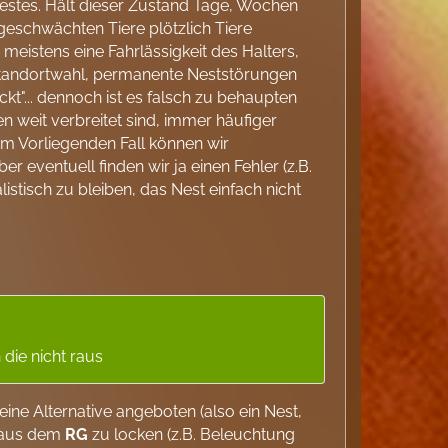
Nestes. Hält dieser Zustand Tage, Wochen
geschwächten Tiere plötzlich Tiere
meistens eine Fahrlässigkeit des Halters,
e Standortwahl, permanente Neststörungen
kt"... dennoch ist es falsch zu behaupten
n weit verbreitet sind, immer häufiger
m Vorliegenden Fall können wir
r eventuell finden wir ja einen Fehler (z.B.
stisch zu bleiben, das Nest einfach nicht
 die nicht raus
eine Alternative angeboten (also ein Nest,
e aus dem
RG
zu locken (z.B. Beleuchtung