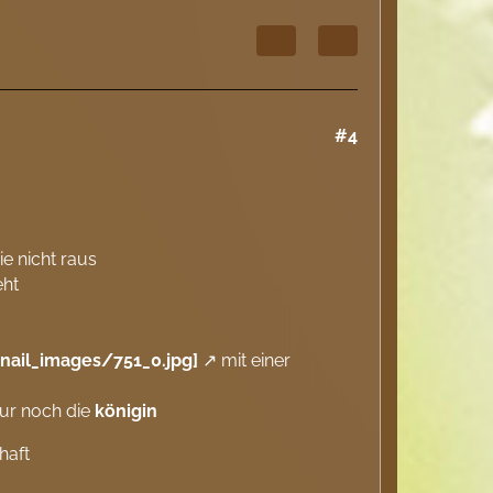
#4
ie nicht raus
eht
ail_images/751_0.jpg]
mit einer
nur noch die
königin
haft