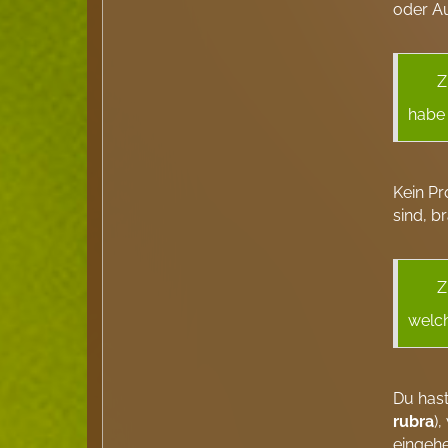
oder A
Z
habe
Kein Pr
sind, b
Z
welc
Du hast
rubra
)
eingehe