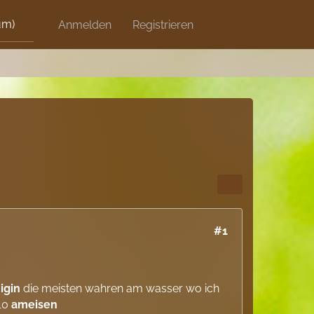
um)
Discord
Anmelden
Artikel
Registrieren
Blog
Shops
#1
igin
die meisten wahren am wasser wo ich
 10
ameisen