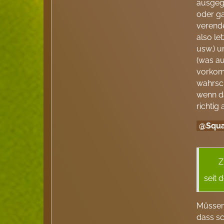
ausgegr
oder ga
verende
also le
usw.) u
(was au
vorkomm
wahrsch
wenn da
richtig
Squa
Z
seit 
Müssen 
dass sc