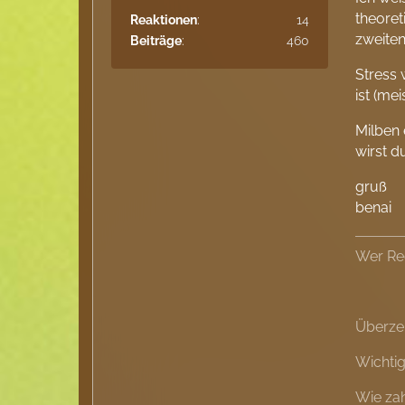
theoret
Reaktionen
14
zweite
Beiträge
460
Stress 
ist (me
Milben 
wirst d
gruß
benai
Wer Rec
Überzeu
Wichtig
Wie zah