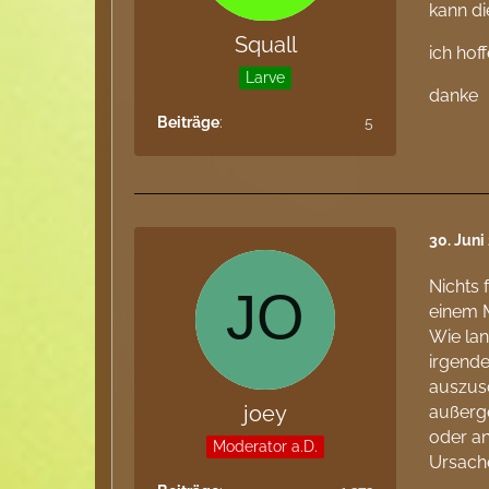
kann d
Squall
ich hof
Larve
danke
Beiträge
5
30. Jun
Nichts 
einem M
Wie lan
irgende
auszusc
joey
außerg
oder an
Moderator a.D.
Ursache