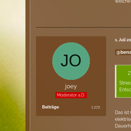
welch
1. Juli 
bena
Z
Stres
joey
Entsc
Moderator a.D.
Beiträge
1.272
Das ist
elektr
Dauerha