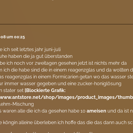
2008 um 00:25
 ich seit letztes jahr juni-juli
uhe haben die ja gut überstanden
e ich noch vor zweitagen gesehen jetzt ist nichts mehr da
m ich die habe sind die in einem reagenzglas und da wollten d
s reagenzglas in einem Formicarien getan wo das wasser st
ur immer wasser gegeben und eine zucker-honiglösung
n stater set
[Blockierte Grafik:
/www.antstore.net/shop/images/product_images/thumbn
Lehm-Mischung
 waren alle die ich da gesehen habe 10
ameisen
und da ist 
e köngin alleine überleben ich hoffe das die das dann auch sc