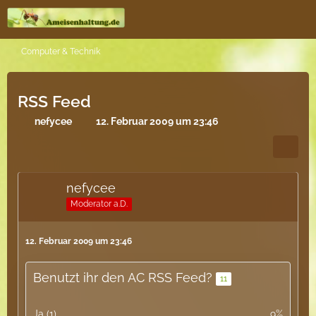
Computer & Technik
RSS Feed
nefycee
12. Februar 2009 um 23:46
nefycee
Moderator a.D.
12. Februar 2009 um 23:46
Benutzt ihr den AC RSS Feed?
11
Ja (1)
9%