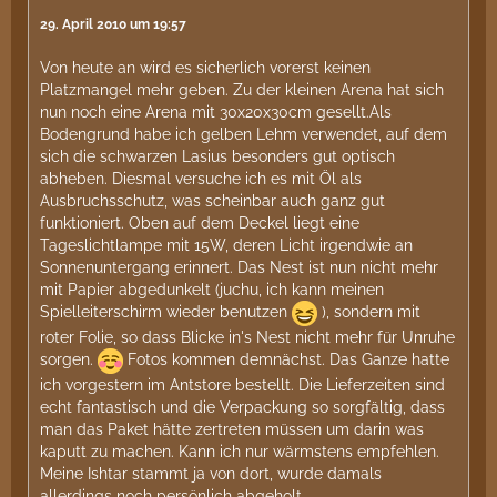
29. April 2010 um 19:57
Von heute an wird es sicherlich vorerst keinen
Platzmangel mehr geben. Zu der kleinen Arena hat sich
nun noch eine Arena mit 30x20x30cm gesellt.Als
Bodengrund habe ich gelben Lehm verwendet, auf dem
sich die schwarzen Lasius besonders gut optisch
abheben. Diesmal versuche ich es mit Öl als
Ausbruchsschutz, was scheinbar auch ganz gut
funktioniert. Oben auf dem Deckel liegt eine
Tageslichtlampe mit 15W, deren Licht irgendwie an
Sonnenuntergang erinnert. Das Nest ist nun nicht mehr
mit Papier abgedunkelt (juchu, ich kann meinen
Spielleiterschirm wieder benutzen
), sondern mit
roter Folie, so dass Blicke in's Nest nicht mehr für Unruhe
sorgen.
Fotos kommen demnächst. Das Ganze hatte
ich vorgestern im Antstore bestellt. Die Lieferzeiten sind
echt fantastisch und die Verpackung so sorgfältig, dass
man das Paket hätte zertreten müssen um darin was
kaputt zu machen. Kann ich nur wärmstens empfehlen.
Meine Ishtar stammt ja von dort, wurde damals
allerdings noch persönlich abgeholt.