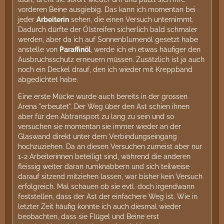
vorderen Beine ausgiebig. Das kann ich momentan bei
jeder
Arbeiterin
sehen, die einen Versuch unternimmt.
Dadurch dürfte der Ölstreifen sicherlich bald schmaler
werden, aber da ich auf Sonnenblumenöl gesetzt habe
anstelle von
Paraffinöl
, werde ich eh etwas häufiger den
Ausbruchsschutz erneuern müssen. Zusätzlich ist ja auch
noch ein Deckel drauf, den ich wieder mit Kreppband
abgedichtet habe.
Eine erste Mücke wurde auch bereits in der grossen
Arena "erbeutet". Der Weg über den Ast schien ihnen
aber für den Abtransport zu lang zu sein und so
versuchen sie momentan sie immer wieder an der
Glaswand direkt unter dem Verbindungseingang
hochzuziehen. Da an diesen Versuchen zumeist aber nur
1-2 Arbeiterinnen beteiligt sind, während die anderen
fleissig weiter daran rumknabbern und sich teilweise
darauf sitzend mitziehen lassen, war bisher kein Versuch
erfolgreich. Mal schauen ob sie evtl. doch irgendwann
feststellen, dass der Ast der einfachere Weg ist. Wie in
letzter Zeit häufig konnte ich auch diesmal wieder
beobachten, dass sie Flügel und Beine erst