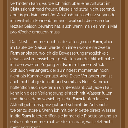
verhindern kann, würde ich mich über eine Antwort im
Diskussionsthread freuen. Diese sind zwar nicht störend,
aber irgendwie unschön. Als Ausbruchsschutz verwende
ich weiterhin Sonnenblumenöl, weil sich dieses in der
letzten Saison bewährt hat, auch wenn man es min. 1 Mal
pro Woche erneuern muss.
Das Nest ist immer noch in der alten 30x20-
Farm
, aber
im Laufe der Saison werde ich ihnen wohl eine zweite
Farm
anbieten, wo ich die Bewässerungsmöglichkeit
etwas ausbruchssicherer gestalten werde. Aktuell habe
ich den zweiten Zugang zur
Farm
mit einem Stück
Schlauch verlängert, der zumindest momentan noch
nicht als Kammer genutzt wird. Diese Verlängerung ist
auch nicht abgedunkelt und somit als Nest-Kammer
hoffentlich auch weiterhin uninteressant. Auf jeden Fall
kann ich diese Verlängerung einfach mit Wasser füllen
und dieses dann vorsichtig in die
Farm
laufen lassen.
Aktuell geht das ganz gut und scheint die Ants nicht
weiter zu stören. Wenn ich mit der Pipette direkt Wasser
in die
Farm
leitete griffen sie immer die Pipette an und so
entwischten immer mal wieder ein paar, was jetzt nicht
mehr vorkommt.