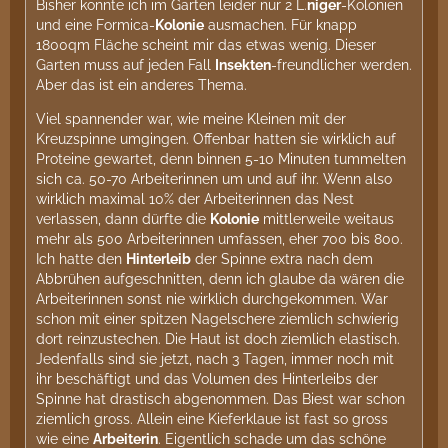
Bisher konnte ich im Garten leider nur 2 L.
niger
-Kolonien
und eine Formica-
Kolonie
ausmachen. Für knapp
1800qm Fläche scheint mir das etwas wenig. Dieser
Garten muss auf jeden Fall
Insekten
-freundlicher werden.
Aber das ist ein anderes Thema.
Viel spannender war, wie meine Kleinen mit der
Kreuzspinne umgingen. Offenbar hatten sie wirklich auf
Proteine gewartet, denn binnen 5-10 Minuten tummelten
sich ca. 50-70 Arbeiterinnen um und auf ihr. Wenn also
wirklich maximal 10% der Arbeiterinnen das Nest
verlassen, dann dürfte die
Kolonie
mittlerweile weitaus
mehr als 500 Arbeiterinnen umfassen, eher 700 bis 800.
Ich hatte den
Hinterleib
der Spinne extra nach dem
Abbrühen aufgeschnitten, denn ich glaube da wären die
Arbeiterinnen sonst nie wirklich durchgekommen. War
schon mit einer spitzen Nagelschere ziemlich schwierig
dort reinzustechen. Die Haut ist doch ziemlich elastisch.
Jedenfalls sind sie jetzt, nach 3 Tagen, immer noch mit
ihr beschäftigt und das Volumen des Hinterleibs der
Spinne hat drastisch abgenommen. Das Biest war schon
ziemlich gross. Allein eine Kieferklaue ist fast so gross
wie eine
Arbeiterin
. Eigentlich schade um das schöne