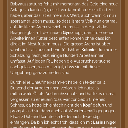
Babyausstattung fehlt mir momentan das Geld eine neue
Anlage zu kaufen (ja, es ist verdammt teuer ein Kind zu
haben, aber das ist es mehr als Wert, auch wenn ich nun
sparsamer leben muss), so dass Ishtars Volk nun erstmal
auf die kleine Arena verzichten muss, in der jetzt das
Reagenzglas mit der neuen
Gyne
liegt, damit die neuen
Arbeiterinnen Futter beschaffen können ohne dass ich
direkt im Nest füttern muss. Die grosse Arena ist aber
wohl mehr als ausreichend für Ishtars
Kolonie
, die meiner
Schätzung nach jetzt einige Hundert Arbeiterinnen
umfasst. Auf jeden Fall haben die Ausbruchsversuche
nachgelassen, was mir zeigt, dass sie mit dieser
Umgebung ganz zufrieden sind.
Durch eine Unaufmerksamkeit habe ich leider ca. 2
Dutzend der Arbeiterinnen verloren. Ich nutze ja
mittlerweile Öl als Ausbruchsschutz und hatte es einmal
vergessen zu erneuern (das war zur Geburt meines
Sohnes, da hatte ich einfach nicht den
Kopf
dafür) und
prompt sind sie dann auch auf Wanderschaft gegangen.
Etwa 2 Dutzend konnte ich leider nicht lebendig
einfangen. Da bin ich echt froh, dass ich mit
Lasius niger
angefangen habe. Nicht auszudenken was passiert wäre,