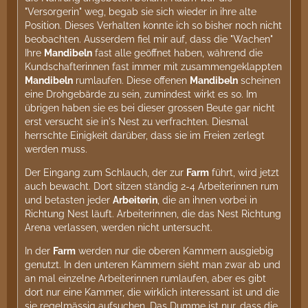
"Versorgerin" weg, begab sie sich wieder in ihre alte
Position. Dieses Verhalten konnte ich so bisher noch nicht
beobachten. Ausserdem fiel mir auf, dass die "Wachen"
Ihre
Mandibeln
fast alle geöffnet haben, während die
Kundschafterinnen fast immer mit zusammengeklappten
Mandibeln
rumlaufen. Diese offenen
Mandibeln
scheinen
eine Drohgebärde zu sein, zumindest wirkt es so. Im
übrigen haben sie es bei dieser grossen Beute gar nicht
erst versucht sie in's Nest zu verfrachten. Diesmal
herrschte Einigkeit darüber, dass sie im Freien zerlegt
werden muss.
Der Eingang zum Schlauch, der zur
Farm
führt, wird jetzt
auch bewacht. Dort sitzen ständig 2-4 Arbeiterinnen rum
und betasten jeder
Arbeiterin
, die an ihnen vorbei in
Richtung Nest läuft. Arbeiterinnen, die das Nest Richtung
Arena verlassen, werden nicht untersucht.
In der
Farm
werden nur die oberen Kammern ausgiebig
genutzt. In den unteren Kammern sieht man zwar ab und
an mal einzelne Arbeiterinnen rumlaufen, aber es gibt
dort nur eine Kammer, die wirklich interessant ist und die
sie regelmässig aufsuchen. Das Dumme ist nur, dass die