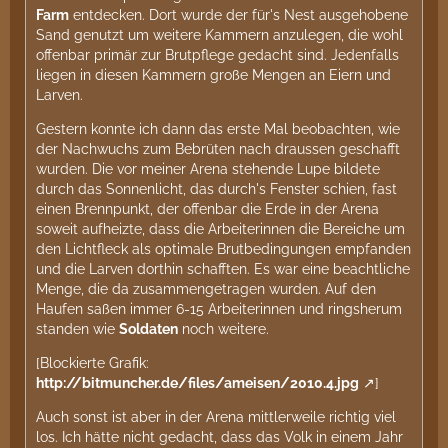
Farm
entdecken. Dort wurde der für's Nest ausgehobene
Sand genutzt um weitere Kammern anzulegen, die wohl
offenbar primär zur Brutpflege gedacht sind. Jedenfalls
liegen in diesen Kammern große Mengen an Eiern und
Larven.
Gestern konnte ich dann das erste Mal beobachten, wie
der Nachwuchs zum Bebrüten nach draussen geschafft
wurden. Die vor meiner Arena stehende Lupe bildete
durch das Sonnenlicht, das durch's Fenster schien, fast
einen Brennpunkt, der offenbar die Erde in der Arena
soweit aufheizte, dass die Arbeiterinnen die Bereiche um
den Lichtfleck als optimale Brutbedingungen empfanden
und die Larven dorthin schafften. Es war eine beachtliche
Menge, die da zusammengetragen wurden. Auf den
Haufen saßen immer 6-15 Arbeiterinnen und ringsherum
standen wie
Soldaten
noch weitere.
[Blockierte Grafik:
http://bitmuncher.de/files/ameisen/2010.4.jpg
]
Auch sonst ist aber in der Arena mittlerweile richtig viel
los. Ich hätte nicht gedacht, dass das Volk in einem Jahr