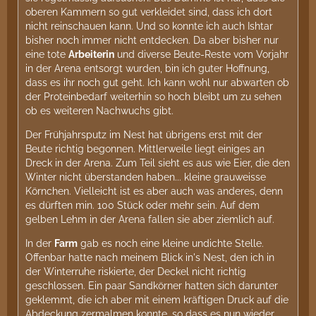
oberen Kammern so gut verkleidet sind, dass ich dort
nicht reinschauen kann. Und so konnte ich auch Ishtar
bisher noch immer nicht entdecken. Da aber bisher nur
eine tote
Arbeiterin
und diverse Beute-Reste vom Vorjahr
in der Arena entsorgt wurden, bin ich guter Hoffnung,
dass es ihr noch gut geht. Ich kann wohl nur abwarten ob
der Proteinbedarf weiterhin so hoch bleibt um zu sehen
ob es weiteren Nachwuchs gibt.
Der Frühjahrsputz im Nest hat übrigens erst mit der
Beute richtig begonnen. Mittlerweile liegt einiges an
Dreck in der Arena. Zum Teil sieht es aus wie Eier, die den
Winter nicht überstanden haben... kleine grauweisse
Körnchen. Vielleicht ist es aber auch was anderes, denn
es dürften min. 100 Stück oder mehr sein. Auf dem
gelben Lehm in der Arena fallen sie aber ziemlich auf.
In der
Farm
gab es noch eine kleine undichte Stelle.
Offenbar hatte nach meinem Blick in's Nest, den ich in
der Winterruhe riskierte, der Deckel nicht richtig
geschlossen. Ein paar Sandkörner hatten sich darunter
geklemmt, die ich aber mit einem kräftigen Druck auf die
Abdeckung zermalmen konnte, so dass es nun wieder