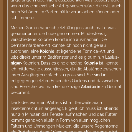
wenn das eine exotische Art gewesen wäre, die evtl. auch
noch Schäden im Garten hätte verursachen können oder
schlimmeres.
Meinen Garten habe ich jetzt übrigens auch mal etwas
genauer unter die Lupe genommen. Mindestens 5
verschiedene Kolonien konnte ich ausmachen. Die
bernsteinfarbene Art konnte ich noch nicht genau
zuordnen, eine
Kolonie
ist irgendeine Formica-Art und
lebt direkt unter'm Badfenster und es gibt min. 3 Lasius-
niger
-Kolonien. Dass es eine einzelne
Kolonie
ist, konnte
ich mittlerweile ausschliessen, da die Abstände zwischen
ihren Ausgängen einfach zu gross sind. Sie sind in
entgegen gesetzten Ecken des Gartens und dazwischen
sind Bereiche, wo man keine einzige
Arbeiterin
zu Gesicht
bekommt.
Dank des warmen Wetters ist mittlerweile auch
Insektenreichtum angesagt. Eigentlich muss ich abends
nur 2-3 Minuten das Fenster aufmachen und das Futter
kommt ganz von allein in Form von allen möglichen
Faltern und Unmengen Mücken, die unsere Regentonne
als Brutplatz nutzen. Wenn mich eine Mücke nervt, wird