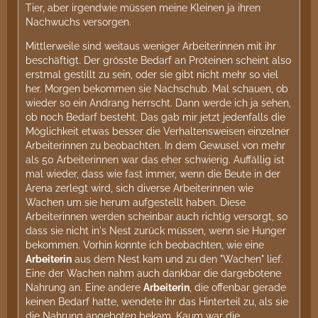
Tier, aber irgendwie müssen meine Kleinen ja ihren
Nachwuchs versorgen.
Mittlerweile sind weitaus weniger Arbeiterinnen mit ihr
beschäftigt. Der grösste Bedarf an Proteinen scheint also
erstmal gestillt zu sein, oder sie gibt nicht mehr so viel
her. Morgen bekommen sie Nachschub. Mal schauen, ob
wieder so ein Andrang herrscht. Dann werde ich ja sehen,
ob noch Bedarf besteht. Das gab mir jetzt jedenfalls die
Möglichkeit etwas besser die Verhaltensweisen einzelner
Arbeiterinnen zu beobachten. In dem Gewusel von mehr
als 50 Arbeiterinnen war das eher schwierig. Auffällig ist
mal wieder, dass wie fast immer, wenn die Beute in der
Arena zerlegt wird, sich diverse Arbeiterinnen wie
Wachen um sie herum aufgestellt haben. Diese
Arbeiterinnen werden scheinbar auch richtig versorgt, so
dass sie nicht in's Nest zurück müssen, wenn sie Hunger
bekommen. Vorhin konnte ich beobachten, wie eine
Arbeiterin
aus dem Nest kam und zu den "Wachen" lief.
Eine der Wachen nahm auch dankbar die dargebotene
Nahrung an. Eine andere
Arbeiterin
, die offenbar gerade
keinen Bedarf hatte, wendete ihr das Hinterteil zu, als sie
die Nahrung angeboten bekam. Kaum war die