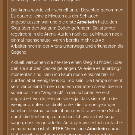
Die Arena wurde sehr schnell unter Beschlag genommen.
Es dauerte keine 2 Minuten als der Schlauch
angeschlossen war und die erste
Arbeiterin
hatte den
Weg über den Ast zum Boden gefunden. Sie stürmte
regelrecht in die Arena. Als ich nach ca. 15 Minuten noch
einmal nachschaute, waren bereits mehr als 50
Arbeiterinnen in der Arena unterwegs und erkundeten die
Gegend.
Aktuell versuchen die meisten einen Weg zu finden, über
den sie auf den Deckel gelangen. Wieviele es allerdings
momentan sind, kann ich kaum noch einschätzen. Es
dürften aber wenigstens 80-100 sein. Die Lampe scheint
sehr verlockend zu sein und von der alten Arena, die nun
scheinbar zum "Wegstück" in den schönen Bereich
degradiert wurde, kennen sie es ja, dass sie mehr oder
weniger problemlos direkt unter die Lampe gelangen
konnten. Diesmal scheint ihnen das Öl aber einen Strich
durch die Rechnung zu machen. Ich würde fast sogar
sagen, dass es gerade für Anfänger wesentlich einfacher
zu handhaben ist als
PTFE
. Wenn eine
Arbeiterin
darauf
läuft, dreht sie sofort wieder um und putzt sich ihre