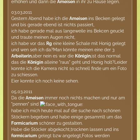
erhöhen und dann die
Ameisen
in ihr zu Hause legen.
03.03.2011
Gestern Abend habe ich die
Ameisen
ins Becken gelegt
und bis gerade ebend ist nichts passiert,
ich habe gerade mal aus langeweile ins Bekcen geuckt
und traute meinen Augen nicht,
ich habe vor das
Rg
eine kleine Schale mit Honig gelegt
und wen seh ich da?Man könnte meinen eine der 3
Arbeiterin
,aber nein es war die
Königin
,ist das normal
das die
Königin
alleine "raus" geht und Honig holt?Leider
konnte ich die Kamera nicht so schnell finde um ein Foto
zu schiessen.
Eier konnte ich noch keine sehen.
05.03.2011
Da die
Ameisen
immer noch nichts machen und nur am
"pennen" sind
habe ich mich heute mal auf die suche nach schönen
Stöckern begeben und habe einige gesammlt um das
Formicarium
schöner zu gestalten.
Habe die Stöcker abgekocht,trocknen lassen und ins
formicarium
gelegt bzw angelegt,Fotos werden