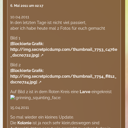
6. Mai 2011 um 02:17
10.04.2011
In den letzten Tage ist nicht viel passiert,
aber ich habe heute mal 2 Fotos für euch gemacht
Bild 1
[Blockierte Grafik:
http://img.secretpicdump.com/thumbnail_7753_c476e
_dscn0722.jpg]
Bild 2
[Blockierte Grafik:
http://img.secretpicdump.com/thumbnail_7754_ff812_
dscn0724.jpg]
Auf Bild 2 ist in dem Roten Kreis eine
Larve
eingekreist
15.04.2011
So mal wieder ein kleines Update.
Die
Kolonie
ist ja noch sehr klein,deswegen sind