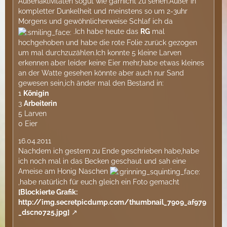
Außenaktivitäten sogut wie garnicht zu sehen.Außer in
kompletter Dunkelheit und meinstens so um 2-3uhr
Morgens und gewöhnlicherweise Schlaf ich da
.Ich habe heute das
RG
mal
hochgehoben und habe die rote Folie zurück gezogen
um mal durchzuzählen.Ich konnte 5 kleine Larven
erkennen aber leider keine Eier mehr,habe etwas kleines
an der Watte gesehen könnte aber auch nur Sand
gewesen sein,ich änder mal den Bestand in:
1
Königin
3
Arbeiterin
5 Larven
0 Eier
16.04.2011
Nachdem ich gestern zu Ende geschrieben habe,habe
ich noch mal in das Becken geschaut und sah eine
Ameise am Honig Naschen
,habe natürlich für euch gleich ein Foto gemacht
[Blockierte Grafik:
http://img.secretpicdump.com/thumbnail_7909_af979
_dscn0725.jpg]