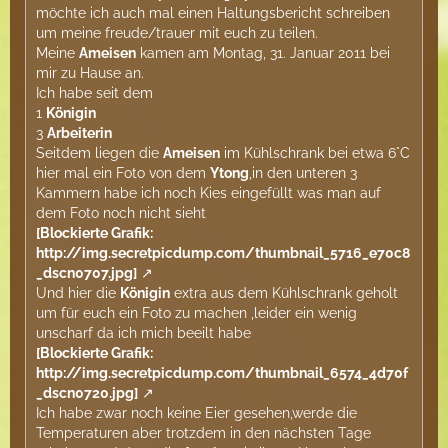
möchte ich auch mal einen Haltungsbericht schreiben
um meine freude/trauer mit euch zu teilen.
Meine
Ameisen
kamen am Montag, 31. Januar 2011 bei
mir zu Hause an.
Ich habe seit dem
1
Königin
3
Arbeiterin
Seitdem liegen die
Ameisen
im Kühlschrank bei etwa 6°C
hier mal ein Foto von dem
Ytong
,in den unteren 3
Kammern habe ich noch Kies eingefüllt was man auf
dem Foto noch nicht sieht
[Blockierte Grafik:
http://img.secretpicdump.com/thumbnail_5716_e70c8
_dscn0707.jpg]
Und hier die
Königin
extra aus dem Kühlschrank geholt
um für euch ein Foto zu machen ,leider ein wenig
unscharf da ich mich beeilt habe
[Blockierte Grafik:
http://img.secretpicdump.com/thumbnail_6574_4d70f
_dscn0720.jpg]
Ich habe zwar noch keine Eier gesehen,werde die
Temperaturen aber trotzdem in den nächsten Tage