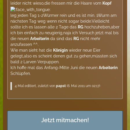
leider nicht wieso,die fressen mir die Haare vom
Kopf
leg jeden Tag 1-2Würmer rein und es ist min. 1Wurm am
nächsten Tag weg wenn nicht sogar beide.Vielleicht
sollte ich es lassen alle 2 Tage das
RG
hochzuheben,aber
ich bin einfach zu neugierig,naja ich Versuch jetzt mal bis
die neuen
Arbeiterin
da sind das
RG
nicht mehr
anzufassen ^^.
Wie man sieht hat die
Königin
wieder neue Eier
gelegt,also es scheint denen gut zu gehen,müssten sich
bald 2 Larven Verpuppen.
Ich hoffe mal das Anfang-Mitte Juni die neuen
Arbeiterin
Schlüpfen.
4 Mal editiert, zuletzt von
papst
(
6. Mai 2011 um 02:17
)
Jetzt mitmachen!