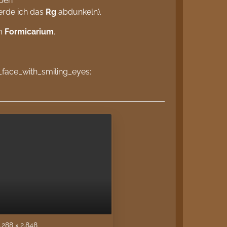
ben
werde ich das
Rg
abdunkeln).
im
Formicarium
.
.288 × 2.848