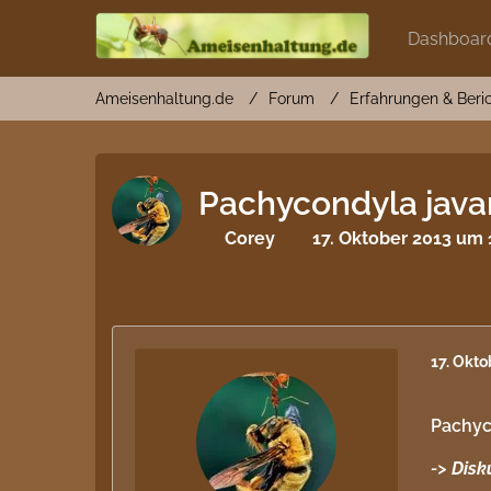
Dashboar
Ameisenhaltung.de
Forum
Erfahrungen & Beri
Pachycondyla java
Corey
17. Oktober 2013 um 
17. Okt
Pachyc
->
Disk