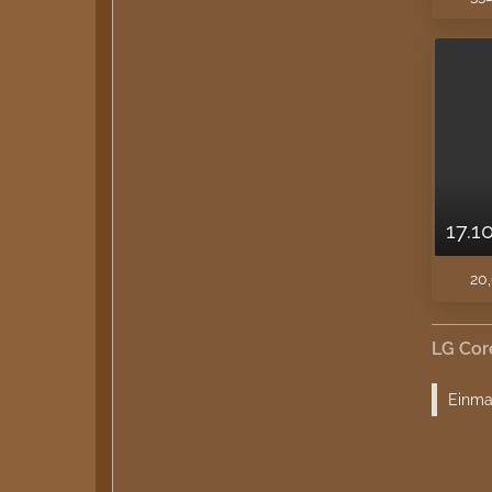
17.10
20,
LG Cor
Einmal