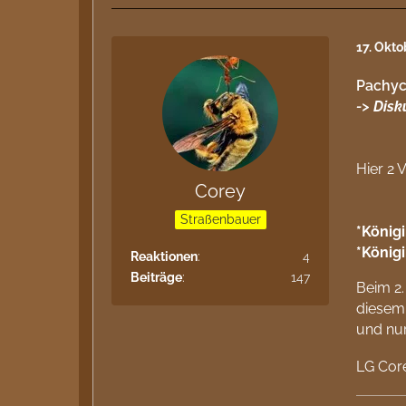
17. Okt
Pachyc
->
Disk
Hier 2 
Corey
Straßenbauer
*Königi
*König
Reaktionen
4
Beiträge
147
Beim 2
diesem
und nu
LG Cor