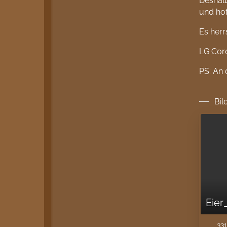
Deshal
und hof
Es her
LG Cor
PS: An 
Bil
Eier
331