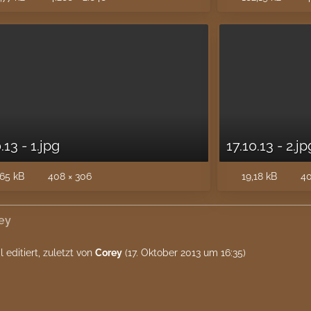
.13 - 1.jpg
17.10.13 - 2.jp
65 kB
408 × 306
19,18 kB
40
ey
 editiert, zuletzt von
Corey
(
17. Oktober 2013 um 16:35
)