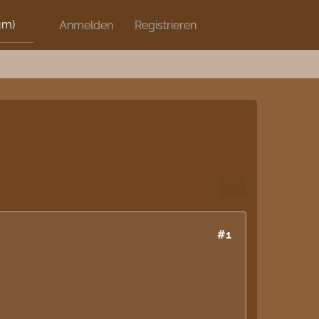
um)
Discord
Anmelden
Artikel
Registrieren
Blog
Shops
#1