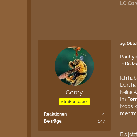
LG Cor
19. Okt
Pachyc
->
Disku
Ich hab
Dort ha
Corey
Keine A
Im
For
Straßenbauer
Moos kö
mehrmal
Reaktionen
4
Beiträge
147
Bis jet