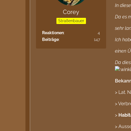
In dies
Corey
Da es m
Straßenbauer
sehr la
Reaktionen
4
Ich hab
Beiträge
147
einen Ü
Da dies 
Bekann
> Lat.
> Verbr
>
Habit
> Auss