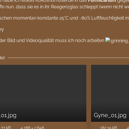
b habe ich etwas Kokoshumuserde in das
Formicarium
gege
fe nun, dass sie es in ihr Reagenzglas schleppt (wenn nicht 
rschen momentan konstante 25°C und ~80% Luftfeuchtigkeit 
ey
der Bild und Videoqualität muss ich noch arbeiten
der
_01.jpg
Gyne_01.jpg
,77 kB
4.288 × 2.848
182,19 kB
4