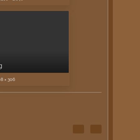
g
8 × 306