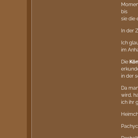
Moment
bis
sie die
In der 
Ich gla
im Anha
Die
Kön
erkunde
in der s
Da man
wird, h
ich ihr 
Heimche
Pachyco