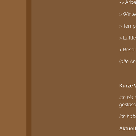
-> Arbe
> Winte
> Tempe
> Luftf
> Beson
(
alle A
Kurze 
Ich bin
gestoss
Ich hab
Aktuell