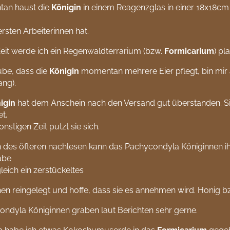
an haust die
Königin
in einem Reagenzglas in einer 18x18cm P
 ersten Arbeiterinnen hat.
Zeit werde ich ein Regenwaldterrarium (bzw.
Formicarium
) pl
ube, dass die
Königin
momentan mehrere Eier pflegt, bin mir a
ng).
igin
hat dem Anschein nach den Versand gut überstanden. Sie
t,
onstigen Zeit putzt sie sich.
 des öfteren nachlesen kann das Pachycondyla Königinnen i
abe
gleich ein zerstückeltes
n reingelegt und hoffe, dass sie es annehmen wird. Honig b
ndyla Königinnen graben laut Berichten sehr gerne.